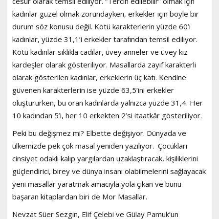
cesur olarak temsil ediliyor. “Tercih edilebilir” olmak için
kadınlar güzel olmak zorundayken, erkekler için böyle bir
durum söz konusu değil. Kötü karakterlerin yüzde 60’ı
kadınlar, yüzde 31,1’i erkekler tarafından temsil ediliyor.
Kötü kadınlar sıklıkla cadılar, üvey anneler ve üvey kız
kardeşler olarak gösteriliyor. Masallarda zayıf karakterli
olarak gösterilen kadınlar, erkeklerin üç katı. Kendine
güvenen karakterlerin ise yüzde 63,5’ini erkekler
oluştururken, bu oran kadınlarda yalnızca yüzde 31,4. Her
10 kadından 5’i, her 10 erkekten 2’si itaatkâr gösteriliyor.
Peki bu değişmez mi? Elbette değişiyor. Dünyada ve
ülkemizde pek çok masal yeniden yazılıyor. Çocukları
cinsiyet odaklı kalıp yargılardan uzaklaştıracak, kişiliklerini
güçlendirici, birey ve dünya insanı olabilmelerini sağlayacak
yeni masallar yaratmak amacıyla yola çıkan ve bunu
başaran kitaplardan biri de Mor Masallar.
Nevzat Süer Sezgin, Elif Çelebi ve Gülay Pamuk’un