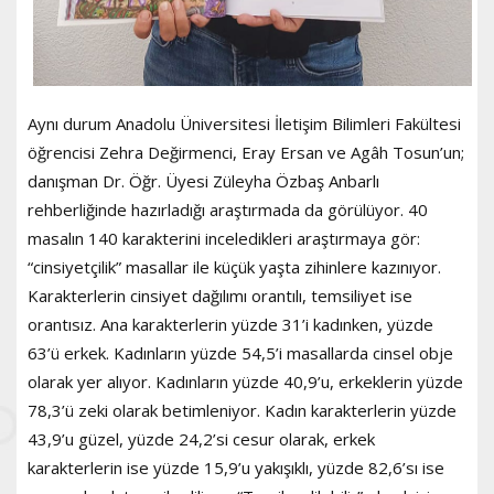
Aynı durum Anadolu Üniversitesi İletişim Bilimleri Fakültesi
öğrencisi Zehra Değirmenci, Eray Ersan ve Agâh Tosun’un;
danışman Dr. Öğr. Üyesi Züleyha Özbaş Anbarlı
rehberliğinde hazırladığı araştırmada da görülüyor. 40
masalın 140 karakterini inceledikleri araştırmaya gör:
“cinsiyetçilik” masallar ile küçük yaşta zihinlere kazınıyor.
Karakterlerin cinsiyet dağılımı orantılı, temsiliyet ise
orantısız. Ana karakterlerin yüzde 31’i kadınken, yüzde
63’ü erkek. Kadınların yüzde 54,5’i masallarda cinsel obje
olarak yer alıyor. Kadınların yüzde 40,9’u, erkeklerin yüzde
78,3’ü zeki olarak betimleniyor. Kadın karakterlerin yüzde
43,9’u güzel, yüzde 24,2’si cesur olarak, erkek
karakterlerin ise yüzde 15,9’u yakışıklı, yüzde 82,6’sı ise