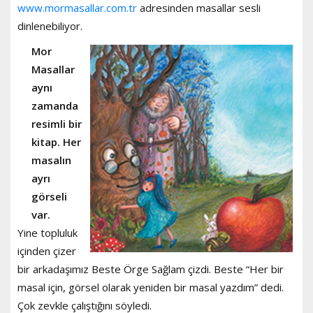
www.mormasallar.com.tr
adresinden masallar sesli
dinlenebiliyor.
Mor
Masallar
aynı
zamanda
resimli bir
kitap. Her
masalın
ayrı
görseli
var.
Yine topluluk
içinden çizer
bir arkadaşımız Beste Örge Sağlam çizdi. Beste “Her bir
masal için, görsel olarak yeniden bir masal yazdım” dedi.
Çok zevkle çalıştığını söyledi.