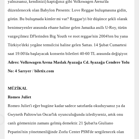
yalnızsanız, kendinizi) kaptığınız gibi Volkswagen Arena'da
düzenlenecek olan Babylon Presents: Love Reggae buluşmasına gidin,
görün. Bu buluşmada kimler mi var? Reggae'yi bir düşünce şekli olarak
benimseyenler arasında efsane haline gelen Jamaika asıllı U-Roy, türün
vazgeçilmez DJ'lerinden Big Youth ve root reggae'nin 2004'ten bu yana
Türkiye'deki yegâne temsilcisi haline gelen Sattas. 14 Şubat Cumartesi
saat 19.00'da başlayacak konserin biletleri 40-60 TL arasında değişiyor.
Adres:
Volkswagen Arena Maslak Ayazağa Cd. Ayazağa Cendere Yolu
No: 4 Sarıyer
/
biletix.com
MÜZİKAL
Romeo Juliet
Romeo Juliet'i eğer bugüne kadar sadece satırlarda okuduysanız ya da
Gwyneth Paltrow'un Oscar'lık oyunculuğunda izlediyseniz, artık onu
canlı görmenizin zamanı gelmiş demektir. 21 Şubat'ta Giuliano
Peparini'nin yönetmenliğinde Zorlu Center PSM'de sergilenecek olan