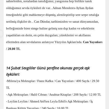
sahnelerden, notalardan tanıdığımız, yangınına hep birlikte tanık
olduğumuz sevda öyküleri de var...
Adnan Menderes-Ayhan Aydan
örneğindeki gibi mahkemeye düşmüş, alenileştirilip sere serpe ortalığa
serilmiş ilişkiler de...
Can Dündar, tarihimizden ve sanat dünyamızdan,
belleğimizde birer simge haline gelmiş sıra dışı kadın ve erkeklerin
yaşadıkları en derin, en çetin duyguları; yüreklerini ve akıllarını
ellerinden alan sevdalarını anlatıyor Yüzyılın Aşkları'nda.
Can Yayınları
/ 20.00 TL
14 Şubat Sevgililer Günü şerefine okunası gerçek aşk
öyküleri:
-Milena'ya Mektuplar / Franz Kafka / Can Yayınları / 400 Sayfa / 29.50
TL
-
Aşk Mektupları / Halil Cibran / Anahtar Kitaplar / 208 Sayfa / 12.00 TL
-
Leylim Leylim / Ahmed Arif'ten Leyla Erbil'e Aşk Mektupları / İş
Bankası Kültür Yayınları / 240 Sayfa / 16.00 TL