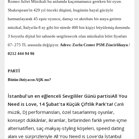
Romeo Juliet Müzikali bu anlamda kaçırmamanız gereken bir oyun.
Shakespeare'in 420 yıl önceki düşünü, bugünün hayal gücüyle
harmanlayarak 45 eşsiz oyuncu, dansçı ve akrobatı bir araya getiren
müzikal, İtalya'da 8 ay gibi bir sürede 400 bin kişiyi büyülemiş durumda.
3 boyutlu dijital bir sahnede sergilenecek olan müzikalin bilet fiyatları
67- 275 TL arasında değişiyor.
Adres: Zorlu Center PSM Zincirlikuyu /
0212 444 94 96
PARTİ
Bütün ihtiyacın AŞK mı?
İstanbul'un en eğlenceli Sevgililer Günü partisiAll You
Need is Love, 14 Şubat'ta Küçük Çiftlik Park'ta!
Canlı
müzik, DJ performansları, özel tasarlanmış oyunlar,
konsept dükkânlar, ikramlar, birbirinden farklı yeme-içme
alternatifleri, saç-makyaj-styling köşeleri, speed dating
alanı ve sürprizleriyle All You Need is Love'da İstanbul