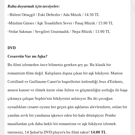
Ruhu doyurmak için tavsiyeler:
-
Bülent Ortaçgil / Eski Defterler / Ada Müzik / 14.50 TL
-
Müslüm Gürses / Aşk Tesadüfleri Sever / Pasaj Müzik / 15.90 TL
-
Vedat Sakman / Sevgileri Unutmadık / Nepa Müzik / 13.90 TL
DVD
Cesaretin Var mı Aşka?
Bu filmi izlemeden önce bilmeniz gereken şey şu: Bu klasik bir
romantizm filmi değil. Kalıpların dışına çıkan bir aşk hikâyesi. Marion
Cottillard ve Guillaume Canet'in başrollerini üstlendiği Jeux d'Enfants,
annesi kanser ve ölmek üzere olan Julien ve göçmenliğin zorluğu ile başa
çıkmaya çalışan Sophie'nin hikâyesini anlatıyor. Bu iki çocuğun
oynadıkları cesaret oyunu her geçen gün aşklarını alevlendiren, onları bir
yandan zevk bir yandansa işkence eden bir hale dönüşüyor.
Pembe
masallardan çok daha farklı bir romantizm ve aşk hikâyesi izlemek
isterseniz, 14 Şubat'ta DVD player'a bu filmi takın!
14.00 TL