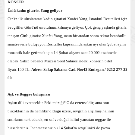
KONSER
Ünlü kadın gitarist Yang geliyor
Çin'in ilk uluslararası kadın gitaristi Xuafei Yang, İstanbul Resitalleri için
Sevgililer Günü'nü unutulmaz kılmaya geliyor. Çok genç yaşlarda gitarla
tanışan Çinli gitarist Xuafei Yang, uzun bir aradan sonra tekrar İstanbullu
sanatseverle buluşuyor. Resitaller kapsamında aşkın ayı olan Şubat ayını
romantik hale getirmek için 14 Şubat akşamı saat 20.00'de sahnede
olacak. Sakıp Sabancı Müzesi Seed Sahnesi'ndeki konserin bilet
fiyatı:150 TL.
Adres: Sakıp Sabancı Cad. No:42 Emirgan / 0212 277 22
00
Aşk ve Reggae buluşması
Aşkın dili evrenseldir. Peki müziği? O da evrenseldir; ama onu
birçoklarının da hemfikir olduğu üzere, sevginin alışılmış halinin
sınırlarını terk ederek, en saf ve doğal halini yansıtan reggae ile
hissedersiniz. İnanmazsanız bu 14 Şubat'ta sevgilinizi de (veya