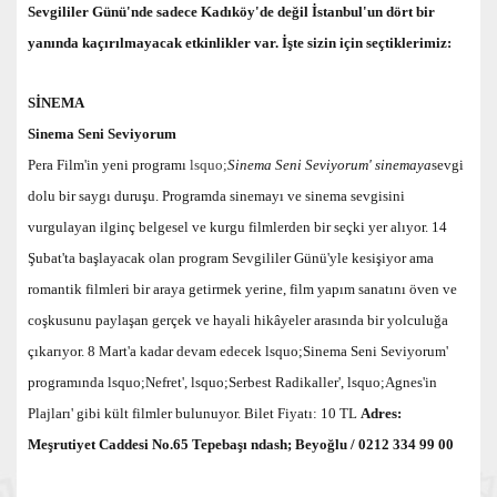
Sevgililer Günü'nde sadece Kadıköy'de değil İstanbul'un dört bir
yanında kaçırılmayacak etkinlikler var. İşte sizin için seçtiklerimiz:
SİNEMA
Sinema Seni Seviyorum
Pera Film'in yeni programı
lsquo;
Sinema Seni Seviyorum' sinemaya
sevgi
dolu bir saygı duruşu. Programda sinemayı ve sinema sevgisini
vurgulayan ilginç belgesel ve kurgu filmlerden bir seçki yer alıyor. 14
Şubat'ta başlayacak olan program Sevgililer Günü'yle kesişiyor ama
romantik filmleri bir araya getirmek yerine, film yapım sanatını öven ve
coşkusunu paylaşan gerçek ve hayali hikâyeler arasında bir yolculuğa
çıkarıyor. 8 Mart'a kadar devam edecek lsquo;Sinema Seni Seviyorum'
programında lsquo;Nefret', lsquo;Serbest Radikaller', lsquo;Agnes'in
Plajları' gibi kült filmler bulunuyor. Bilet Fiyatı: 10 TL
Adres:
Meşrutiyet Caddesi No.65 Tepebaşı ndash; Beyoğlu / 0212 334 99 00