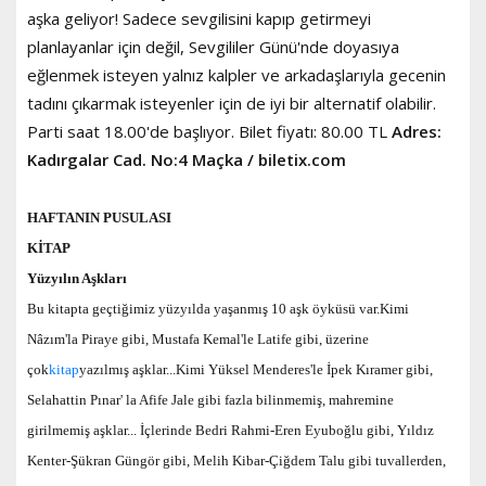
aşka geliyor!
Sadece sevgilisini kapıp getirmeyi
planlayanlar için değil, Sevgililer Günü'nde doyasıya
eğlenmek isteyen yalnız kalpler ve arkadaşlarıyla gecenin
tadını çıkarmak isteyenler için de iyi bir alternatif olabilir.
Parti saat 18.00'de başlıyor. Bilet fiyatı: 80.00 TL
Adres:
Kadırgalar Cad. No:4 Maçka / biletix.com
HAFTANIN PUSULASI
KİTAP
Yüzyılın Aşkları
Bu kitapta geçtiğimiz yüzyılda yaşanmış 10 aşk öyküsü var.
Kimi
Nâzım'la Piraye gibi, Mustafa Kemal'le Latife gibi, üzerine
çok
kitap
yazılmış aşklar...
Kimi Yüksel Menderes'le İpek Kıramer gibi,
Selahattin Pınar' la Afife Jale gibi fazla bilinmemiş, mahremine
girilmemiş aşklar...
İçlerinde Bedri Rahmi-Eren Eyuboğlu gibi, Yıldız
Kenter-Şükran Güngör gibi, Melih Kibar-Çiğdem Talu gibi tuvallerden,