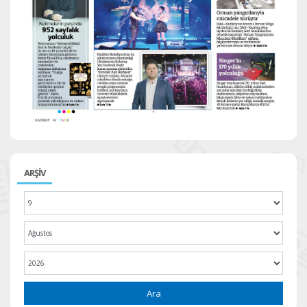
ARŞİV
Ara