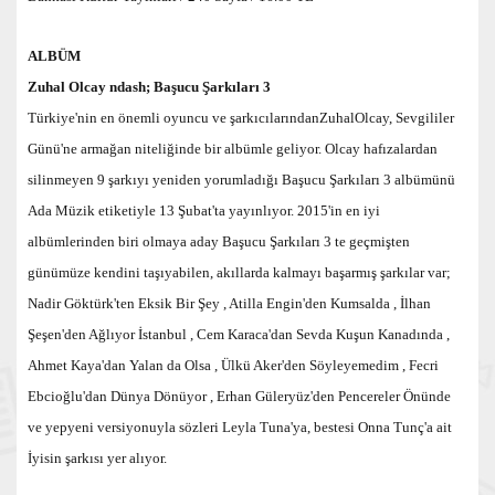
ALBÜM
Zuhal Olcay ndash; Başucu Şarkıları 3
Türkiye'nin en önemli oyuncu ve şarkıcılarındanZuhalOlcay, Sevgililer
Günü'ne armağan niteliğinde bir albümle geliyor. Olcay hafızalardan
silinmeyen 9 şarkıyı yeniden yorumladığı Başucu Şarkıları 3 albümünü
Ada Müzik etiketiyle 13 Şubat'ta yayınlıyor.
2015'in en iyi
albümlerinden biri olmaya aday Başucu Şarkıları 3 te geçmişten
günümüze kendini taşıyabilen, akıllarda kalmayı başarmış şarkılar var;
Nadir Göktürk'ten Eksik Bir Şey , Atilla Engin'den Kumsalda , İlhan
Şeşen'den Ağlıyor İstanbul , Cem Karaca'dan Sevda Kuşun Kanadında ,
Ahmet Kaya'dan Yalan da Olsa , Ülkü Aker'den Söyleyemedim , Fecri
Ebcioğlu'dan Dünya Dönüyor , Erhan Güleryüz'den Pencereler Önünde
ve yepyeni versiyonuyla sözleri Leyla Tuna'ya, bestesi Onna Tunç'a ait
İyisin şarkısı yer alıyor.