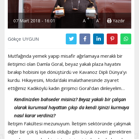
+
-
07 Mart 2018 - 16:01
A
A
Yazdır
Gökçe UYGUN
Mutfağında yemek yapıp misafir ağırlamaya meraklı bir
iletişimci olan Damla Goral, beyaz yakalı plaza hayatını
bırakıp hobisini işe dönüştürdü ve Kavanoz Dipli Dünya’yı
kurdu. Hikayesini, Moda’daki imalathanesinde ziyaret
ettiğimiz Kadıköylü kadın girişimci Goral’dan dinleyelim…
Kendinizden bahseder misiniz? Beyaz yakalı bir çalışan
olarak kurumsal hayattan çıkıp da kendi işinizi kurmaya
nasıl karar verdiniz?
İletişim Fakültesi mezunuyum. İletişim sektöründe çalışmak
diğer bir çok iş kolunda olduğu gibi büyük özveri gerektiren