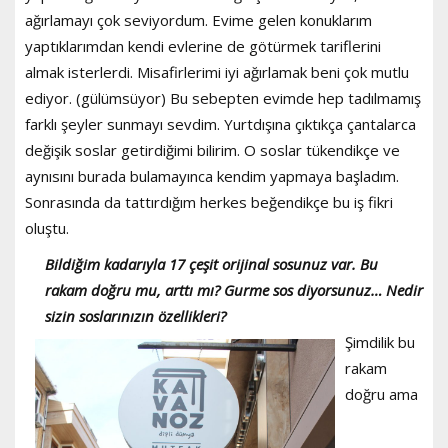
ağırlamayı çok seviyordum. Evime gelen konuklarım
yaptıklarımdan kendi evlerine de götürmek tariflerini
almak isterlerdi. Misafirlerimi iyi ağırlamak beni çok mutlu
ediyor. (gülümsüyor) Bu sebepten evimde hep tadılmamış
farklı şeyler sunmayı sevdim. Yurtdışına çıktıkça çantalarca
değişik soslar getirdiğimi bilirim. O soslar tükendikçe ve
aynısını burada bulamayınca kendim yapmaya başladım.
Sonrasında da tattırdığım herkes beğendikçe bu iş fikri
oluştu.
Bildiğim kadarıyla 17 çeşit orijinal sosunuz var. Bu
rakam doğru mu, arttı mı? Gurme sos diyorsunuz… Nedir
sizin soslarınızın özellikleri?
Şimdilik bu
rakam
doğru ama