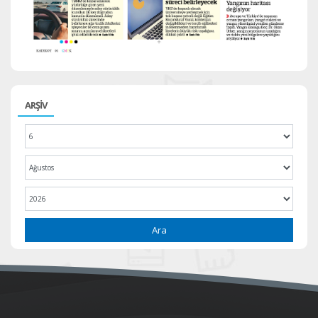
ARŞİV
Ara