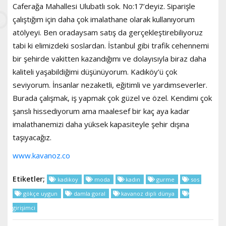
Caferağa Mahallesi Ulubatlı sok. No:17’deyiz. Siparişle
çalıştığım için daha çok imalathane olarak kullanıyorum
atölyeyi. Ben oradaysam satış da gerçekleştirebiliyoruz
tabi ki elimizdeki soslardan. İstanbul gibi trafik cehennemi
bir şehirde vakitten kazandığımı ve dolayısıyla biraz daha
kaliteli yaşabildiğimi düşünüyorum. Kadıköy’ü çok
seviyorum. İnsanlar nezaketli, eğitimli ve yardımseverler.
Burada çalışmak, iş yapmak çok güzel ve özel. Kendimi çok
şanslı hissediyorum ama maalesef bir kaç aya kadar
imalathanemizi daha yüksek kapasiteyle şehir dışına
taşıyacağız.
www.kavanoz.co
Etiketler;
kadikoy
moda
kadın
gurme
sos
gökçe uygun
damla goral
kavanoz dipli dünya
girişimci