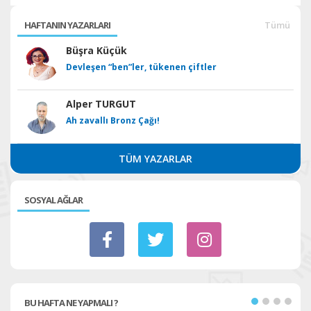
HAFTANIN YAZARLARI
Tümü
Büşra Küçük
Devleşen “ben”ler, tükenen çiftler
Alper TURGUT
Ah zavallı Bronz Çağı!
TÜM YAZARLAR
SOSYAL AĞLAR
BU HAFTA NE YAPMALI ?