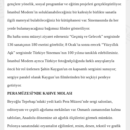
gençlere yönelik, sosyal programlar ve eğitim projeleri gerçekleştiriliyor.
İstanbul Modern’in soluklanabileceğiniz bir kafesiyle birlikte sanatla
ilgili materyal bulabileceğiniz bir kütüphanesi var. Sinemasında da her
yerde bulamayacağınız bağımsız filmler gösteriliyor.
Bu hafta sonu müzeyi ziyaret ederseniz “Geçmiş ve Gelecek” sergisinde
136 sanatçının 180 eserini görebilir; 8 Ocak’ta sonra erecek “Yüzyıllık
Aşk” sergisinde Türkiye Sineması’nın 100 yılına tanıklık edebilirsiniz.
İstanbul Modern ayrıca Türkiye fotoğrafçılığında farklı arayışlarıyla
öncü bir rol üstlenen Şahin Kaygun'un en kapsamlı sergisini sunuyor;
sergiye paralel olarak Kaygun’un filmlerinden bir seçkiyi perdeye
getiriyor.
PERA MÜZESİ’NDE KAHVE MOLASI
Beyoğlu Tepebaşı’ndaki yedi katlı Pera Müzesi’nde sergi salonları,
oditoryum ve çeşitli ağırlama mekânları var. Osmanlı zamanından kalma
tabloları, Anadolu dönemine ait ağırlık ölçülerini görmek mümkün.
Polonya sanatındaki oryantalist eğilimleri, resim, desen, tekstil ve grafik