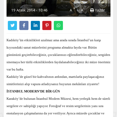
+
-
19 Aralık 2014 - 10:46
A
A
Yazdır
Kadıköy’ün etkinlikleri azalmaz ama arada sırada İstanbul’un karşı
kıyısındaki sanat müzelerini programa almakta fayda var. Bütün
gününüzü geçirebileceğiniz, çocuklarınızı eğlendirebileceğiniz, sergiden
sinemaya her türlü etkinliklerden faydalanabileceğiniz iki müze önerimiz
var bu hafta.
Kadıköy’de güzel bir kahvaltının ardından, martılarla paylaşacağınız
simitlerinizi alıp vapura atladıysanız buyurun mekânları ziyarete!
İSTANBUL MODERN’DE BİR GÜN
Karaköy’de bulunan İstanbul Modern
Müzesi, hem yerleşik hem de süreli
sergilere ev sahipliği yapıyor. Fotoğraf ve resim sergilerinin yanı sıra
enstalasyon çalışmalarına da yer veriliyor.
Ayrıca müzede çocuklar ve