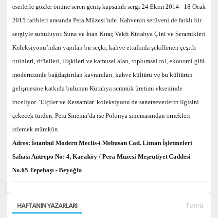
eserlerle gözler önüne seren geniş kapsamlı sergi 24 Ekim 2014 - 18 Ocak
2015 tarihleri arasında Pera Müzesi’nde.
Kahvenin serüveni de farklı bir
sergiyle sunuluyor.
Suna ve İnan Kıraç Vakfı Kütahya Çini ve Seramikleri
Koleksiyonu’ndan yapılan bu seçki, kahve etrafında şekillenen çeşitli
rutinleri, ritüelleri, ilişkileri ve kamusal alan, toplumsal rol, ekonomi gibi
modernizmle bağdaştırılan kavramları, kahve kültürü ve bu kültürün
gelişmesine katkıda bulunan Kütahya seramik üretimi ekseninde
inceliyor. ‘Elçiler ve Ressamlar’ koleksiyonu da sanatseverlerin ilgisini
çekecek türden. Pera Sinema’da ise Polonya sinemasından örnekleri
izlemek mümkün.
Adres: İstanbul Modern
Meclis-i Mebusan Cad. Liman İşletmeleri
Sahası Antrepo No: 4, Karaköy / Pera Müzesi
Meşrutiyet Caddesi
No.65
Tepebaşı - Beyoğlu
HAFTANIN YAZARLARI
Tümü