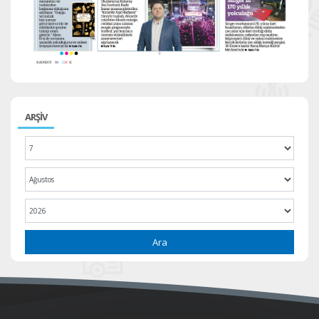
ARŞİV
Ara