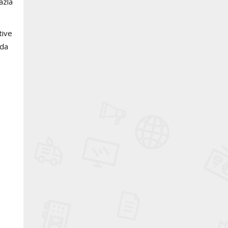
azla
tive
nda