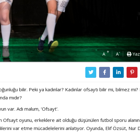
+
-
A
A
Yaz
oğunluğu bilir. Peki ya kadınlar? Kadınlar ofsaytı bilir mi, bilmez mi?
unda mıdır?
yun var. Adı malum, ‘Ofsayt’.
an Ofsayt oyunu, erkeklere ait olduğu düşünülen futbol sporu alanı
lerini var etme mücadelelerini anlatıyor. Oyunda, Elif Özsüt, Nur D
Power Ballad / Ha
Haftanın Pusulası