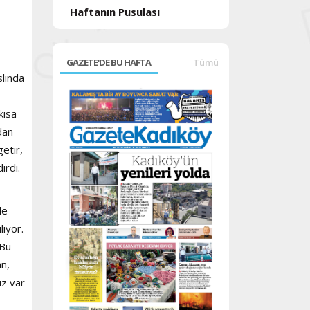
Haftanın Pusulası
GAZETE'DE BU HAFTA
Tümü
slında
kısa
dan
etir,
ırdı.
de
iyor.
 Bu
an,
iz var