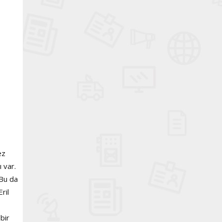
ez
ı var.
 Bu da
ril
bir