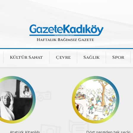
Kültür Sanat
Çevre
Sağlık
Spor
Dört sergiden tek seçki
Komünite’de konserler