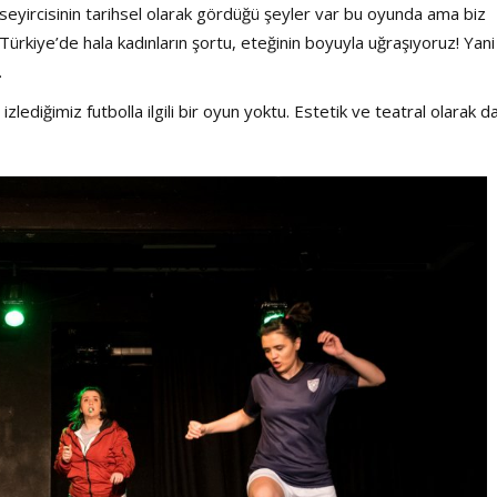
seyircisinin tarihsel olarak gördüğü şeyler var bu oyunda ama biz
Türkiye’de hala kadınların şortu, eteğinin boyuyla uğraşıyoruz! Yani
…
zlediğimiz futbolla ilgili bir oyun yoktu. Estetik ve teatral olarak d