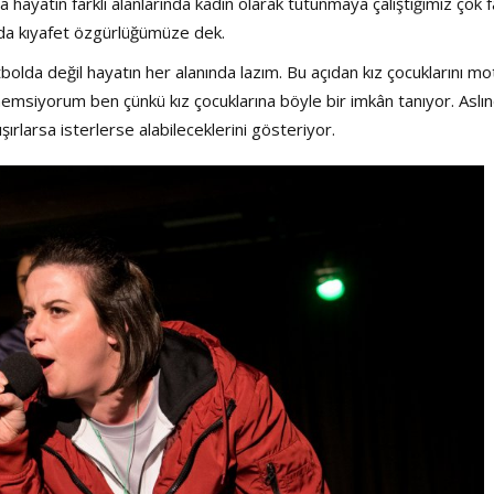
a hayatın farklı alanlarında kadın olarak tutunmaya çalıştığımız çok f
 da kıyafet özgürlüğümüze dek.
tbolda değil hayatın her alanında lazım. Bu açıdan kız çocuklarını mo
nemsiyorum ben çünkü kız çocuklarına böyle bir imkân tanıyor. Aslı
ışırlarsa isterlerse alabileceklerini gösteriyor.