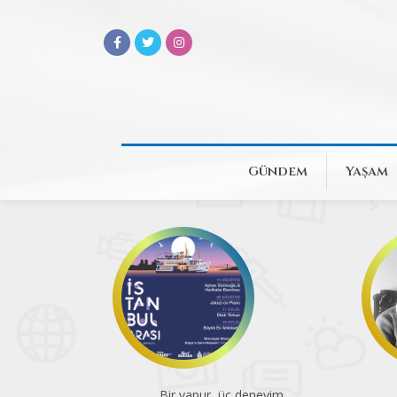
Gündem
Yaşam
eneyim
Atatürk Kitaplığı