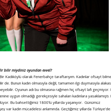
edir bilir miydiniz oyundan evvel?
Bir Kadıköylü olarak Fenerbahçe taraftarıyım. Kadınlar ofsayt bilm
ebilir de. Bunun kadın olmasıyla değil, tamamen ilgi duymasıyla alakas
bilmeyebilir. Oyunun adı bu olmasına rağmen hiç ofsayt lafı geçmiyor.
ne uygun olmadığı gerekçesiyle sahaları kadınlara yasaklamıştı. E
ylüyor. Bu bahsettiğimiz 1800’lü yıllarda yaşanıyor. Günümüz
şey var kadın mücadelesi anlamında. Geçtiğimiz yıllarda Türkiye’de 