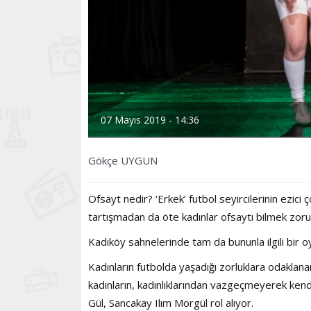
07 Mayıs 2019 - 14:36
Gökçe UYGUN
Ofsayt nedir? ‘Erkek’ futbol seyircilerinin ezici ç
tartışmadan da öte kadınlar ofsaytı bilmek zor
Kadıköy sahnelerinde tam da bununla ilgili bir o
Kadınların futbolda yaşadığı zorluklara odaklan
kadınların, kadınlıklarından vazgeçmeyerek kendi
Gül, Sancakay Ilım Morgül rol alıyor.