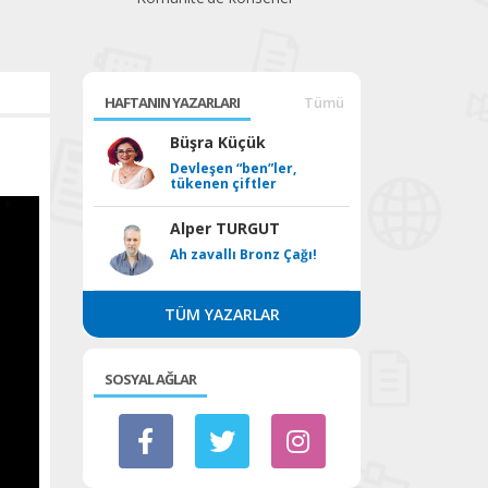
beklediği festival
HAFTANIN YAZARLARI
Tümü
e
Büşra Küçük
Devleşen “ben”ler,
tükenen çiftler
Alper TURGUT
Ah zavallı Bronz Çağı!
TÜM YAZARLAR
SOSYAL AĞLAR