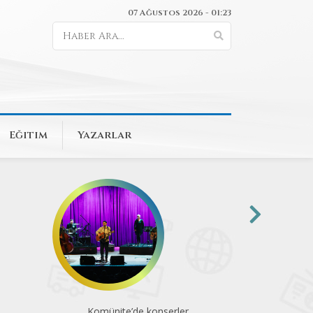
07 Ağustos 2026 - 01:23
Eğitim
Yazarlar
Animasyon sevenlerin heyecanla
Sinematek 