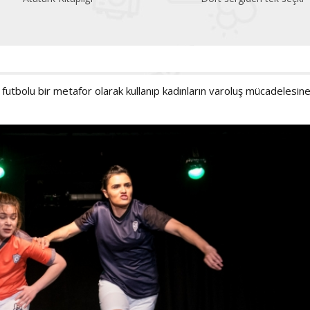
 futbolu bir metafor olarak kullanıp kadınların varoluş mücadelesin