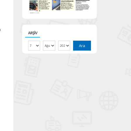
a
ARŞİV
Ara