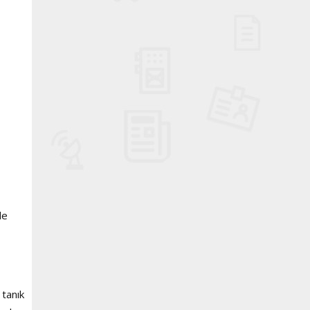
de
 tanık