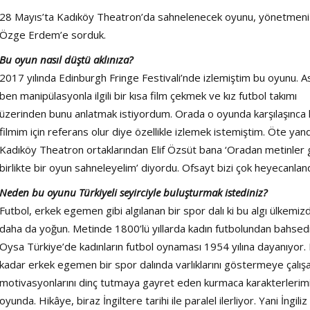
Şarkısı
28 Mayıs’ta Kadıköy Theatron’da sahnelenecek oyunu, yönetmeni
Özge Erdem’e sorduk.
Bu oyun nasıl düştü aklınıza?
2017 yılında Edinburgh Fringe Festivali’nde izlemiştim bu oyunu. A
ben manipülasyonla ilgili bir kısa film çekmek ve kız futbol takımı
üzerinden bunu anlatmak istiyordum. Orada o oyunda karşılaşınca 
filmim için referans olur diye özellikle izlemek istemiştim. Öte yan
Kadıköy Theatron ortaklarından Elif Özsüt bana ‘Oradan metinler g
birlikte bir oyun sahneleyelim’ diyordu. Ofsayt bizi çok heyecanland
Neden bu oyunu Türkiyeli seyirciyle buluşturmak istediniz?
Futbol, erkek egemen gibi algılanan bir spor dalı ki bu algı ülkemiz
daha da yoğun. Metinde 1800’lü yıllarda kadın futbolundan bahsedil
Oysa Türkiye’de kadınların futbol oynaması 1954 yılına dayanıyor.
kadar erkek egemen bir spor dalında varlıklarını göstermeye çalış
motivasyonlarını dinç tutmaya gayret eden kurmaca karakterlerim
oyunda. Hikâye, biraz İngiltere tarihi ile paralel ilerliyor. Yani İngiliz