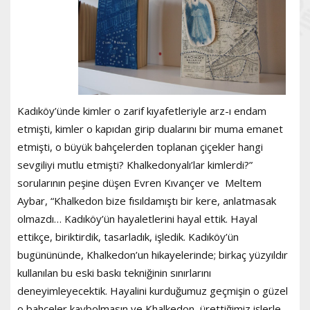
Kadıköy’ünde kimler o zarif kıyafetleriyle arz-ı endam
etmişti, kimler o kapıdan girip dualarını bir muma emanet
etmişti, o büyük bahçelerden toplanan çiçekler hangi
sevgiliyi mutlu etmişti? Khalkedonyalı’lar kimlerdi?”
sorularının peşine düşen Evren Kıvançer ve Meltem
Aybar, “Khalkedon bize fısıldamıştı bir kere, anlatmasak
olmazdı… Kadıköy’ün hayaletlerini hayal ettik. Hayal
ettikçe, biriktirdik, tasarladık, işledik. Kadıköy’ün
bugünününde, Khalkedon’un hikayelerinde; birkaç yüzyıldır
kullanılan bu eski baskı tekniğinin sınırlarını
deneyimleyecektik. Hayalini kurduğumuz geçmişin o güzel
o bahçeler kaybolmasın ve Khalkedon, ürettiğimiz işlerle