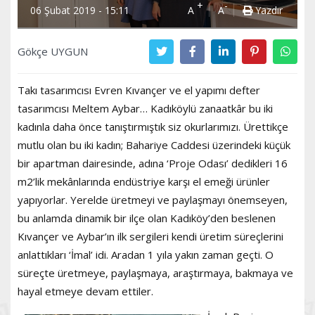
+
-
06 Şubat 2019 - 15:11
A
A
Yazdır
Gökçe UYGUN
Takı tasarımcısı Evren Kıvançer ve el yapımı defter
tasarımcısı Meltem Aybar… Kadıköylü zanaatkâr bu iki
kadınla daha önce tanıştırmıştık siz okurlarımızı. Ürettikçe
mutlu olan bu iki kadın; Bahariye Caddesi üzerindeki küçük
bir apartman dairesinde, adına ‘Proje Odası’ dedikleri 16
m2’lik mekânlarında endüstriye karşı el emeği ürünler
yapıyorlar. Yerelde üretmeyi ve paylaşmayı önemseyen,
bu anlamda dinamik bir ilçe olan Kadıköy’den beslenen
Kıvançer ve Aybar’ın ilk sergileri kendi üretim süreçlerini
anlattıkları ‘İmal’ idi. Aradan 1 yıla yakın zaman geçti. O
süreçte üretmeye, paylaşmaya, araştırmaya, bakmaya ve
hayal etmeye devam ettiler.