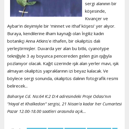
sergi alanının bir
köşesinde,
Kıvançer ve
Aybar’ın deyimiyle bir ‘minnet ve ithaf köşesi’ yer alıyor.
Buraya, kendilerine ilham kaynağı olan İngiliz kadın
botanikçi Anna Atkins’e ithafen, bir okaliptüs dalı
yerleştirmişler. Duvarda yer alan bu bitki, cyanotype
tekniğiyle 3 ay boyunca pencereden gelen gün ışığıyla
pozlanıyor olacak. Kağıt üzerinde ışık alan yerler mavi, ışık
almayan okaliptüs yapraklarının izi beyaz kalacak. Ve
böylece sergi sonunda, okaliptüs dalının fotografik resmi
belirecek...
Bahariye Cd. No:64 K:2 D:4 adresindeki Proje Odası’nın
“Hayal et Khalkedon’’ sergisi, 21 Nisan’a kadar her Cumartesi
Pazar 12.00-18.00 saatleri arasında açık…