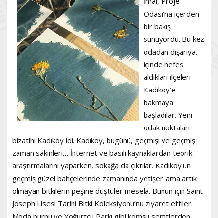
İmal, Proje
Odası’na içerden
bir bakış
sunuyordu. Bu kez
odadan dışarıya,
içinde nefes
aldıkları ilçeleri
Kadıköy’e
bakmaya
başladılar. Yeni
odak noktaları
bizatihi Kadıköy idi. Kadıköy, bugünü, geçmişi ve geçmiş
zaman sakinleri… İnternet ve basılı kaynaklardan teorik
araştırmalarını yaparken, sokağa da çıktılar. Kadıköy’ün
geçmiş güzel bahçelerinde zamanında yetişen ama artık
olmayan bitkilerin peşine düştüler mesela. Bunun için Saint
Joseph Lisesi Tarihi Bitki Koleksiyonu’nu ziyaret ettiler.
Moda burnu ve Yoğurtçu Parkı gibi komşu semtlerden