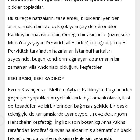
bitkiler topladılar.
Bu süreçte hafızalarını tazelemek, bildiklerini yeniden
anımsamakla birlikte pek çok yeni şey de öğrendiler
Kadıköy’ün mazisine dair. Örneğin bir asır önce (uzun süre
Moda’da yaşayan Pervitich ailesinden) topoğraf Jacques
Pervititch tarafından hazırlanan İstanbul haritaları
sayesinde, bugün kendilerini ağırlayan apartmanın bir
zamanlar Villa Andoniadi olduğunu keşfettiler.
ESKİ BASKI, ESKİ KADIKÖY
Evren Kıvançer ve Meltem Aybar, Kadıköy’ün bugününden
geçmişine yaptıkları bu yolculuklarla eş zamanlı olarak, ikisi
de tesadüfen ve birbirlerinden bağımsız şekilde bir baskı
tekniğiyle de tanışmışlardı; Cyanotype… 1842’de Sir John
Herschel’in keşfettiği, İngiliz Kadın botanikçi Anna Atkins
tarafından fotoğraf dünyasına aktarılmış alternatif bir baskı
tekniği olan bu yöntem, ikisinin de ilgisini çekmişti.