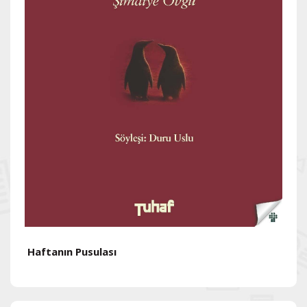
Haftanın Pusulası
H