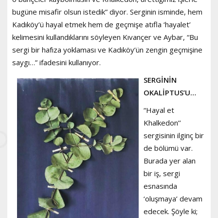
bugüne misafir olsun istedik” diyor. Serginin isminde, hem
Kadıköy’ü hayal etmek hem de geçmişe atıfla ‘hayalet’
kelimesini kullandıklarını söyleyen Kıvançer ve Aybar, “Bu
sergi bir hafıza yoklaması ve Kadıköy’ün zengin geçmişine
saygı…” ifadesini kullanıyor.
SERGİNİN
OKALİPTUS’U…
“Hayal et
Khalkedon’’
sergisinin ilginç bir
de bölümü var.
Burada yer alan
bir iş, sergi
esnasında
‘oluşmaya’ devam
edecek. Şöyle ki;