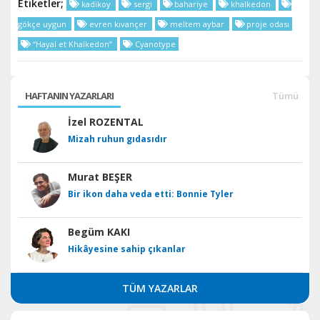
Etiketler;
kadikoy
sergi
bahariye
khalkedon
gökçe uygun
evren kıvançer
meltem aybar
proje odası
“Hayal et Khalkedon”
Cyanotype
HAFTANIN YAZARLARI
Tümü
İzel ROZENTAL
Mizah ruhun gıdasıdır
Murat BEŞER
Bir ikon daha veda etti: Bonnie Tyler
Begüm KAKI
Hikâyesine sahip çıkanlar
TÜM YAZARLAR