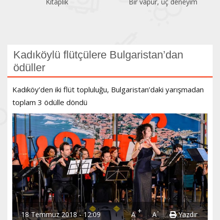
Kitaplık
Bir vapur, üç deneyim
Kadıköylü flütçülere Bulgaristan’dan
ödüller
Kadıköy’den iki flüt topluluğu, Bulgaristan’daki yarışmadan
toplam 3 ödülle döndü
+
-
18 Temmuz 2018 - 12:09
A
A
Yazdır