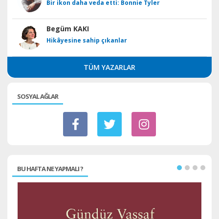
Bir ikon daha veda etti: Bonnie Tyler
Begüm KAKI
Hikâyesine sahip çıkanlar
TÜM YAZARLAR
SOSYAL AĞLAR
BU HAFTA NE YAPMALI ?