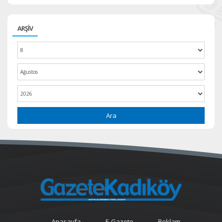
ARŞİV
Ara
Anasayfa
E-Gazete
Reklam