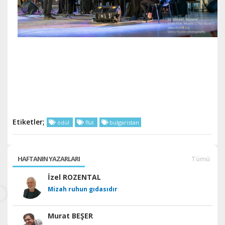
Etiketler;
ödül
flüt
bulgaristan
HAFTANIN YAZARLARI
Tümü
İzel ROZENTAL
Mizah ruhun gıdasıdır
Murat BEŞER