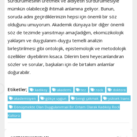
sürdürülmesinin üretmek ve aidiyetin sürdürülmesiyle
mümkün olabileceği ihtimali anlamına geliyor. Bunun,
soruda adını geçirdiklerinizin hepsi için önemli bir söz
olduğunu umuyorum. Akademik dünyaya bir diğer önemli
söz de tezimde yansıtmayı amaçladığım, ekomüzikolojik
yaklaşım ve duygulanım-duygu temelli analizin
birleştirilmesi gibi ontolojik, epistemolojik ve metodolojik
özellikler diyebilirim kısaca. Dilerim beni heyecanlandıran
sözler ve sorular, başkaları için de birtakım anlamlar
doğurabilir.
Etiketler;
kadikoy
akademi
tez
rock
doktora
akademisyen
gökçe uygun
bengi çakmak
yüksek lisans
Dönüşmekte Olan Duygulanımsal Bir Ortam Olarak Kadıköy Rock
Kültürü