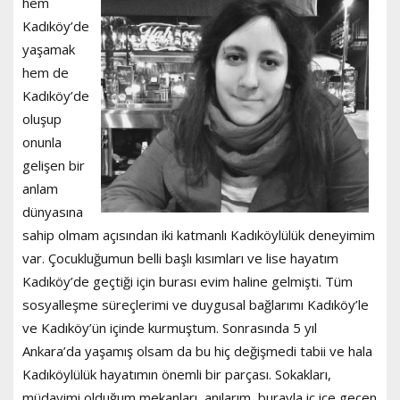
hem
Kadıköy’de
yaşamak
hem de
Kadıköy’de
oluşup
onunla
gelişen bir
anlam
dünyasına
sahip olmam açısından iki katmanlı Kadıköylülük deneyimim
var. Çocukluğumun belli başlı kısımları ve lise hayatım
Kadıköy’de geçtiği için burası evim haline gelmişti. Tüm
sosyalleşme süreçlerimi ve duygusal bağlarımı Kadıköy’le
ve Kadıköy’ün içinde kurmuştum. Sonrasında 5 yıl
Ankara’da yaşamış olsam da bu hiç değişmedi tabii ve hala
Kadıköylülük hayatımın önemli bir parçası. Sokakları,
müdavimi olduğum mekanları, anılarım, burayla iç içe geçen