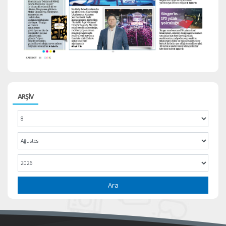
ARŞİV
Ara