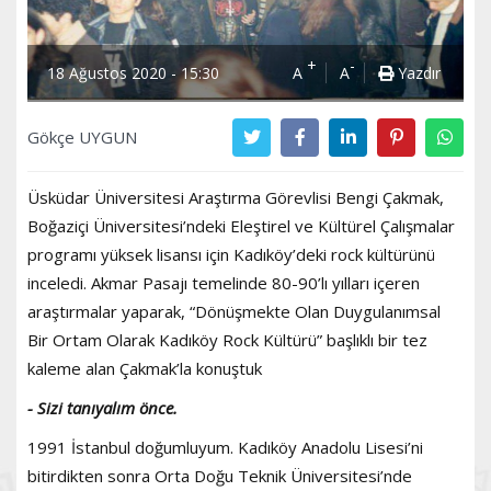
+
-
18 Ağustos 2020 - 15:30
A
A
Yazdır
Gökçe UYGUN
Üsküdar Üniversitesi Araştırma Görevlisi Bengi Çakmak,
Boğaziçi Üniversitesi’ndeki Eleştirel ve Kültürel Çalışmalar
programı yüksek lisansı için Kadıköy’deki rock kültürünü
inceledi. Akmar Pasajı temelinde 80-90’lı yılları içeren
araştırmalar yaparak, “Dönüşmekte Olan Duygulanımsal
Bir Ortam Olarak Kadıköy Rock Kültürü” başlıklı bir tez
kaleme alan Çakmak’la konuştuk
- Sizi tanıyalım önce.
1991 İstanbul doğumluyum. Kadıköy Anadolu Lisesi’ni
bitirdikten sonra Orta Doğu Teknik Üniversitesi’nde