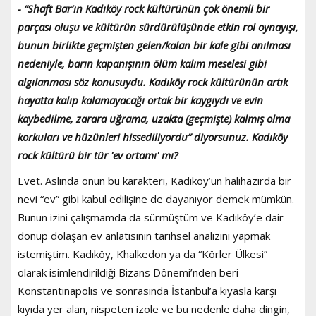
- “Shaft Bar’ın Kadıköy rock kültürünün çok önemli bir
parçası oluşu ve kültürün sürdürülüşünde etkin rol oynayışı,
bunun birlikte geçmişten gelen/kalan bir kale gibi anılması
nedeniyle, barın kapanışının ölüm kalım meselesi gibi
algılanması söz konusuydu. Kadıköy rock kültürünün artık
hayatta kalıp kalamayacağı ortak bir kaygıydı ve evin
kaybedilme, zarara uğrama, uzakta (geçmişte) kalmış olma
korkuları ve hüzünleri hissediliyordu” diyorsunuz. Kadıköy
rock kültürü bir tür 'ev ortamı' mı?
Evet. Aslında onun bu karakteri, Kadıköy’ün halihazırda bir
nevi “ev” gibi kabul edilişine de dayanıyor demek mümkün.
Bunun izini çalışmamda da sürmüştüm ve Kadıköy’e dair
dönüp dolaşan ev anlatısının tarihsel analizini yapmak
istemiştim. Kadıköy, Khalkedon ya da “Körler Ülkesi”
olarak isimlendirildiği Bizans Dönemi’nden beri
Konstantinapolis ve sonrasında İstanbul’a kıyasla karşı
kıyıda yer alan, nispeten izole ve bu nedenle daha dingin,