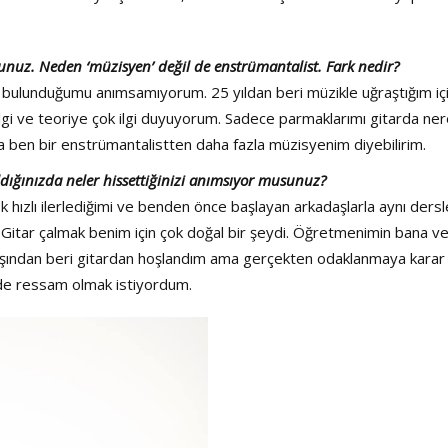
Haftanın Sinevizyonu
Haftanın Pusulası
sunuz. Neden ‘müzisyen’ değil de enstrümantalist. Fark nedir?
a bulunduğumu anımsamıyorum. 25 yıldan beri müzikle uğraştığım iç
gi ve teoriye çok ilgi duyuyorum. Sadece parmaklarımı gitarda ne
ben bir enstrümantalistten daha fazla müzisyenim diyebilirim.
aldığınızda neler hissettiğinizi anımsıyor musunuz?
hızlı ilerlediğimi ve benden önce başlayan arkadaşlarla aynı ders
 Gitar çalmak benim için çok doğal bir şeydi. Öğretmenimin bana ve
aşından beri gitardan hoşlandım ama gerçekten odaklanmaya karar
de ressam olmak istiyordum.