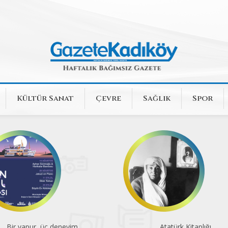
Kültür Sanat
Çevre
Sağlık
Spor
Atatürk Kitaplığı
Dört sergiden tek seçki