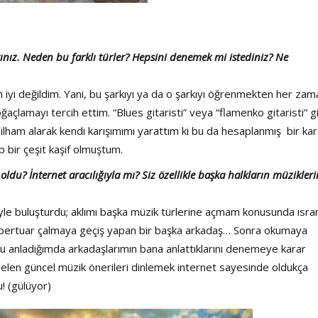
ınız. Neden bu farklı türler? Hepsini denemek mi istediniz? Ne
iyi değildim. Yani, bu şarkıyı ya da o şarkıyı öğrenmekten her zam
ğaçlamayı tercih ettim. “Blues gitaristi” veya “flamenko gitaristi” g
n ilham alarak kendi karışımımı yarattım ki bu da hesaplanmış bir kar
 bir çeşit kaşif olmuştum.
ldu? İnternet aracılığıyla mı? Siz özellikle başka halkların müzikleri
ğiyle buluşturdu; aklımı başka müzik türlerine açmam konusunda ısra
repertuar çalmaya geçiş yapan bir başka arkadaş… Sonra okumaya
 anladığımda arkadaşlarımın bana anlattıklarını denemeye karar
gelen güncel müzik önerileri dinlemek internet sayesinde oldukça
u! (gülüyor)