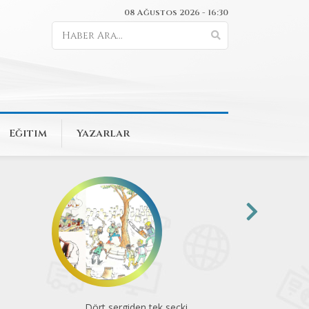
08 Ağustos 2026 - 16:30
Eğitim
Yazarlar
Komünite’de konserler
Animasyon 