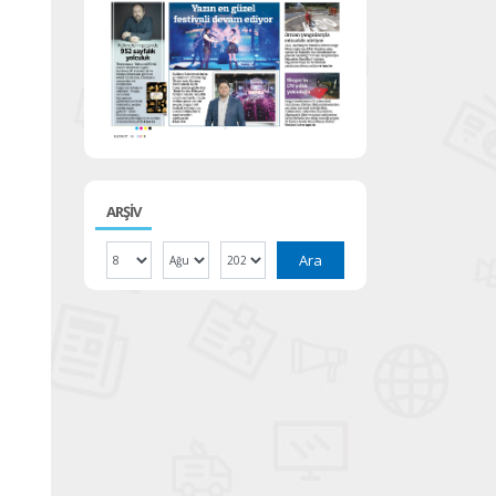
ARŞİV
Ara