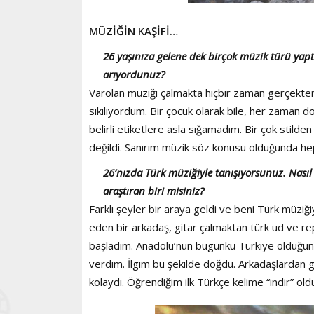
MÜZİĞİN KAŞİFİ…
26 yaşınıza gelene dek birçok müzik türü yapt
arıyordunuz?
Varolan müziği çalmakta hiçbir zaman gerçekten 
sıkılıyordum. Bir çocuk olarak bile, her zaman do
belirli etiketlere asla sığamadım. Bir çok stilde
değildi. Sanırım müzik söz konusu olduğunda hep
26’nızda Türk müziğiyle tanışıyorsunuz. Nasıl o
araştıran biri misiniz?
Farklı şeyler bir araya geldi ve beni Türk müzi
eden bir arkadaş, gitar çalmaktan türk ud ve 
başladım. Anadolu’nun bugünkü Türkiye olduğunu
verdim. İlgim bu şekilde doğdu. Arkadaşlardan 
kolaydı. Öğrendiğim ilk Türkçe kelime “indir” old