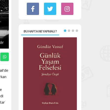
BU HAFTA NE YAPMALI ?
dır
ail’de
rkan
ve
di
tar