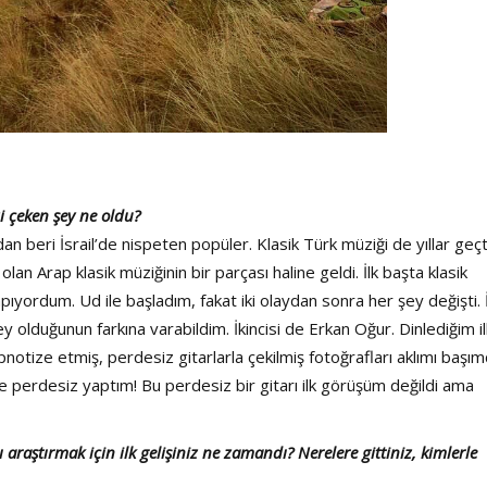
i çeken şey ne oldu?
an beri İsrail’de nispeten popüler. Klasik Türk müziği de yıllar geç
olan Arap klasik müziğinin bir parçası haline geldi. İlk başta klasik
pıyordum. Ud ile başladım, fakat iki olaydan sonra her şey değişti. İ
ey olduğunun farkına varabildim. İkincisi de Erkan Oğur. Dinlediğim il
ipnotize etmiş, perdesiz gitarlarla çekilmiş fotoğrafları aklımı başı
e perdesiz yaptım! Bu perdesiz bir gitarı ilk görüşüm değildi ama
araştırmak için ilk gelişiniz ne zamandı? Nerelere gittiniz, kimlerle