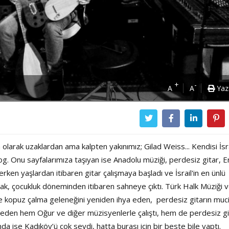
+
-
A
A
Yaz
olarak uzaklardan ama kalpten yakınımız; Gilad Weiss... Kendisi İsr
g. Onu sayfalarımıza taşıyan ise Anadolu müziği, perdesiz gitar, E
rken yaşlardan itibaren gitar çalışmaya başladı ve İsrail'in en ünlü
ak, çocukluk döneminden itibaren sahneye çıktı. Türk Halk Müziği 
 de kopuz çalma geleneğini yeniden ihya eden, perdesiz gitarın muci
 eden hem Oğur ve diğer müzisyenlerle çalıştı, hem de perdesiz gi
a ise Kadıköy’ü çok sevdi, hatta burası için bir beste bile yaptı.