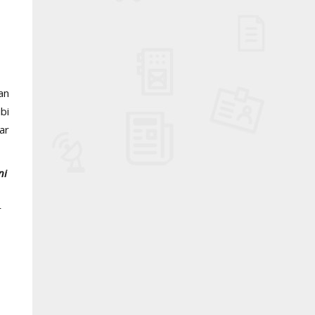
an
ibi
ar
ni
r