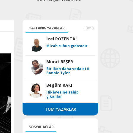
bek
HAFTANIN YAZARLARI
Tümü
İzel ROZENTAL
Mizah ruhun gıdasıdır
Murat BEŞER
Bir ikon daha veda etti:
Bonnie Tyler
Begüm KAKI
Hikâyesine sahip
çıkanlar
TÜM YAZARLAR
SOSYAL AĞLAR