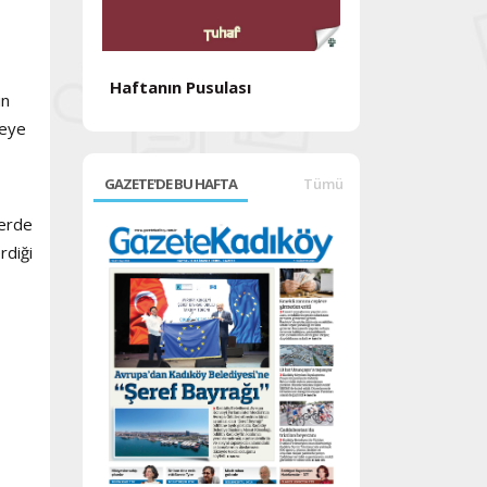
Haftanın Pusulası
in
Haftanın Pusul
reye
GAZETE'DE BU HAFTA
Tümü
lerde
rdiği