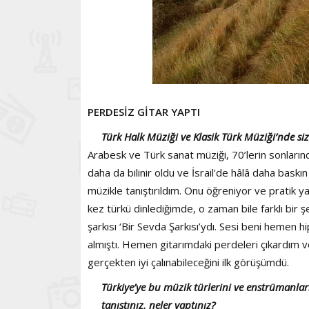
PERDESİZ GİTAR YAPTI
Türk Halk Müziği ve Klasik Türk Müziği’nde siz
Arabesk ve Türk sanat müziği, 70’lerin sonlarınd
daha da bilinir oldu ve İsrail'de hâlâ daha baskın 
müzikle tanıştırıldım. Onu öğreniyor ve pratik ya
kez türkü dinlediğimde, o zaman bile farklı bir ş
şarkısı ‘Bir Sevda Şarkısı’ydı. Sesi beni hemen h
almıştı. Hemen gitarımdaki perdeleri çıkardım v
gerçekten iyi çalınabileceğini ilk görüşümdü.
Türkiye’ye bu müzik türlerini ve enstrümanları 
tanıştınız, neler yaptınız?