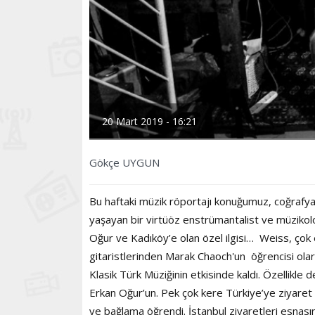
20 Mart 2019 - 16:21
Gökçe UYGUN
Bu haftaki müzik röportajı konuğumuz, coğrafya 
yaşayan bir virtüöz enstrümantalist ve müzikolo
Oğur ve Kadıköy’e olan özel ilgisi… Weiss, çok e
gitaristlerinden Marak Chaoch'un öğrencisi olar
Klasik Türk Müziğinin etkisinde kaldı. Özellikle
Erkan Oğur’un. Pek çok kere Türkiye’ye ziyaret
ve bağlama öğrendi. İstanbul ziyaretleri esnasınd