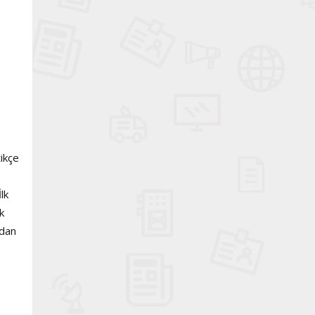
tikçe
lk
k
mdan