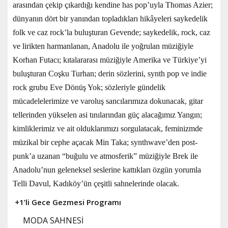
arasından çekip çıkardığı kendine has pop’uyla Thomas Azier;
dünyanın dört bir yanından topladıkları hikâyeleri saykedelik
folk ve caz rock’la buluşturan Gevende; saykedelik, rock, caz
ve lirikten harmanlanan, Anadolu ile yoğrulan müziğiyle
Korhan Futacı; kıtalararası müziğiyle Amerika ve Türkiye’yi
buluşturan Coşku Turhan; derin sözlerini, synth pop ve indie
rock grubu Eve Dönüş Yok; sözleriyle gündelik
mücadelelerimize ve varoluş sancılarımıza dokunacak, gitar
tellerinden yükselen asi tınılarından güç alacağımız Yangın;
kimliklerimiz ve ait olduklarımızı sorgulatacak, feminizmde
müzikal bir cephe açacak Min Taka; synthwave’den post-
punk’a uzanan “buğulu ve atmosferik” müziğiyle Brek ile
Anadolu’nun geleneksel seslerine kattıkları özgün yorumla
Telli Davul, Kadıköy’ün çeşitli sahnelerinde olacak.
+1’li Gece Gezmesi Programı
MODA SAHNESİ