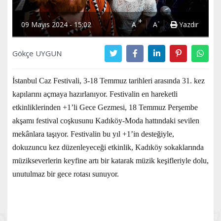
+
-
09 Mayıs 2024 - 15:02
A
A
Yazdır
Gökçe UYGUN
İstanbul Caz Festivali, 3-18 Temmuz tarihleri arasında 31. kez
kapılarını açmaya hazırlanıyor. Festivalin en hareketli
etkinliklerinden +1’li Gece Gezmesi, 18 Temmuz Perşembe
akşamı festival coşkusunu Kadıköy-Moda hattındaki sevilen
mekânlara taşıyor. Festivalin bu yıl +1’in desteğiyle,
dokuzuncu kez düzenleyeceği etkinlik, Kadıköy sokaklarında
müzikseverlerin keyfine artı bir katarak müzik keşifleriyle dolu,
unutulmaz bir gece rotası sunuyor.