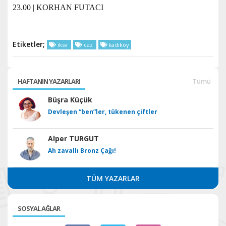
23.00 | KORHAN FUTACI
Etiketler;
iksv
caz
kadıköy
HAFTANIN YAZARLARI
Tümü
Büşra Küçük
Devleşen “ben”ler, tükenen çiftler
Alper TURGUT
Ah zavallı Bronz Çağı!
TÜM YAZARLAR
SOSYAL AĞLAR