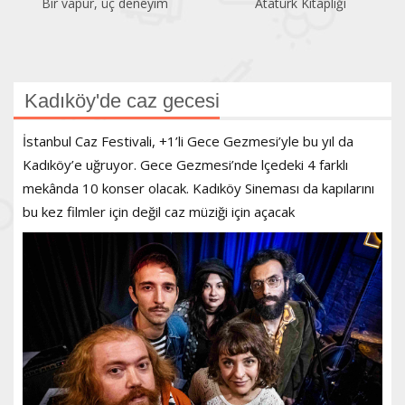
Bir vapur, üç deneyim
Atatürk Kitaplığı
Kadıköy'de caz gecesi
​İstanbul Caz Festivali, +1’li Gece Gezmesi’yle bu yıl da
Kadıköy’e uğruyor. Gece Gezmesi’nde lçedeki 4 farklı
mekânda 10 konser olacak. Kadıköy Sineması da kapılarını
bu kez filmler için değil caz müziği için açacak