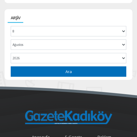
ARŞİV
Ara