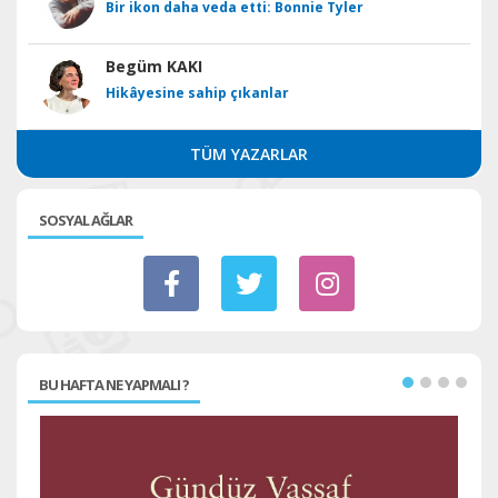
Bir ikon daha veda etti: Bonnie Tyler
Begüm KAKI
Hikâyesine sahip çıkanlar
TÜM YAZARLAR
SOSYAL AĞLAR
BU HAFTA NE YAPMALI ?