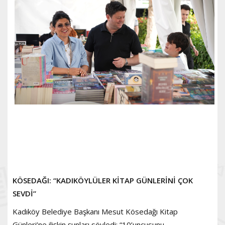
KÖSEDAĞI: “KADIKÖYLÜLER KİTAP GÜNLERİNİ ÇOK
SEVDİ”
Kadıköy Belediye Başkanı Mesut Kösedağı Kitap
Günleri’ne ilişkin şunları söyledi: “10’uncusunu