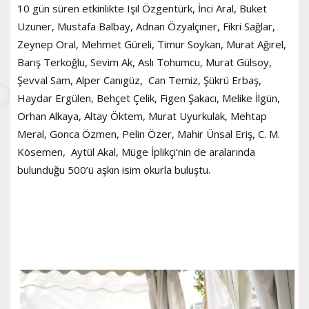
10 gün süren etkinlikte Işıl Özgentürk, İnci Aral, Buket
Uzuner, Mustafa Balbay, Adnan Özyalçıner, Fikri Sağlar,
Zeynep Oral, Mehmet Güreli, Timur Soykan, Murat Ağırel,
Barış Terkoğlu, Sevim Ak, Aslı Tohumcu, Murat Gülsoy,
Şevval Sam, Alper Canıgüz, Can Temiz, Şükrü Erbaş,
Haydar Ergülen, Behçet Çelik, Figen Şakacı, Melike İlgün,
Orhan Alkaya, Altay Öktem, Murat Uyurkulak, Mehtap
Meral, Gonca Özmen, Pelin Özer, Mahir Ünsal Eriş, C. M.
Kösemen, Aytül Akal, Müge İplikçi’nin de aralarında
bulunduğu 500’ü aşkın isim okurla buluştu.