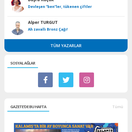
Devleşen “ben”ler, tükenen çiftler
Alper TURGUT
Ah zavallı Bronz Çağı!
TÜM YAZARLAR
SOSYAL AĞLAR
GAZETE'DE BU HAFTA
Tümü