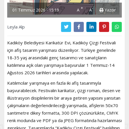
+
-
01 Temmuz 2026 - 15:19
A
A
Yazdır
Leyla Alp
Kadıköy Belediyesi Karikatür Evi, Kadıköy Çizgi Festivali
için afiş tasarım yarışması düzenliyor. Türkiye genelinde
18-35 yaş arasındaki genç tasarımcı ve sanatçıların
katılımına açık olan yarışmaya başvurular 1 Temmuz-14
Ağustos 2026 tarihleri arasında yapılacak.
Katılımcılar yarışmaya en fazla iki afiş tasarımıyla
başvurabilecek. Festivalin karikatür, çizgi roman, desen ve
illüstrasyon disiplinlerini bir araya getiren yapısını yansıtan
çalışmaların değerlendirileceği yarışmada, afişlerin 50x70
santimetre dikey formatta, 300 DPI çözünürlükte, CMYK
renk modunda ve PDF ya da JPEG formatında hazırlanması
gerekiyor. Tasarımlarda “Kadıköy Çizgi Festivali” başlığının