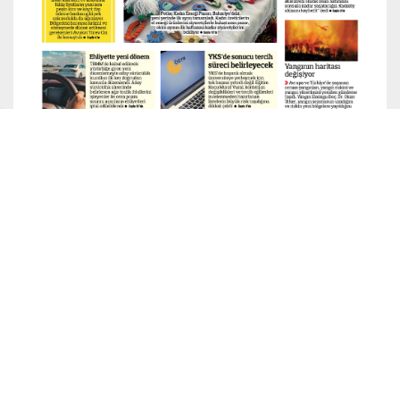
ARŞİV
Ara