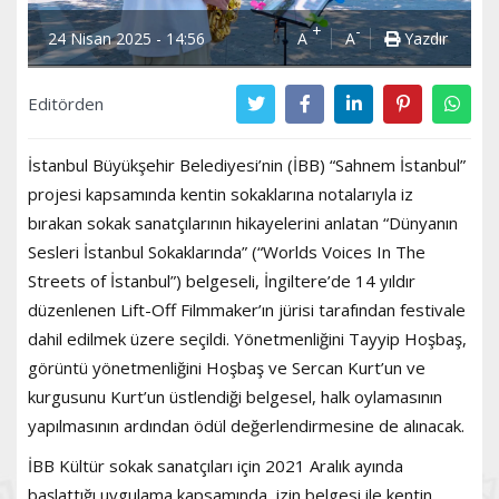
+
-
24 Nisan 2025 - 14:56
A
A
Yazdır
Editörden
İstanbul Büyükşehir Belediyesi’nin (İBB) “Sahnem İstanbul”
projesi kapsamında kentin sokaklarına notalarıyla iz
bırakan sokak sanatçılarının hikayelerini anlatan “Dünyanın
Sesleri İstanbul Sokaklarında” (“Worlds Voices In The
Streets of İstanbul”) belgeseli, İngiltere’de 14 yıldır
düzenlenen Lift-Off Filmmaker’ın jürisi tarafından festivale
dahil edilmek üzere seçildi. Yönetmenliğini Tayyip Hoşbaş,
görüntü yönetmenliğini Hoşbaş ve Sercan Kurt’un ve
kurgusunu Kurt’un üstlendiği belgesel, halk oylamasının
yapılmasının ardından ödül değerlendirmesine de alınacak.
İBB Kültür sokak sanatçıları için 2021 Aralık ayında
başlattığı uygulama kapsamında, izin belgesi ile kentin