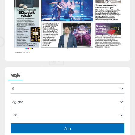
ARŞİV
Ara