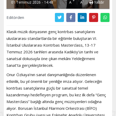
+
-
01 Temmuz 2026 - 14:48
A
A
Yazdır
Editörden
Klasik müzik dünyasının genç kontrbas sanatçılarını
uluslararası standartlarda bir eğitimle buluşturan VI.
İstanbul Uluslararası Kontrbas Masterclass, 13-17
Temmuz 2026 tarihleri arasında Kadıköy’ün tarihi ve
sanatsal dokusuyla öne çıkan mekânı Yeldeğirmeni
Sanat’ta gerçekleştirilecek.
Onur Özkaya’nın sanat danışmanlığında düzenlenen
etkinlik, bu yıl önemli bir yeniliğe imza atıyor. Geleceğin
kontrbas sanatçılarına güçlü bir sanatsal temel
kazandırmayı hedefleyen program, bu kez ilk defa “Genç
Masterclass” başlığı altında genç müzisyenleri odağına
alıyor. Borusan İstanbul Filarmoni Orkestrası (BİFO)
Kontrbas Grubu üyesi ve Eskişehir Anadolu Üniversitesi