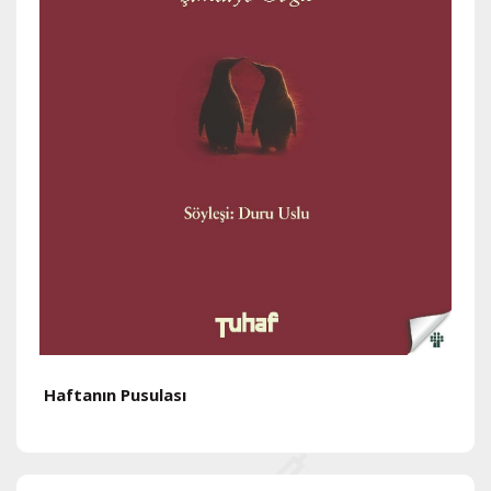
Haftanın Pusulası
H