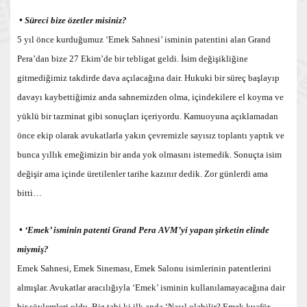
• Süreci bize özetler misiniz?
5 yıl önce kurduğumuz ‘Emek Sahnesi’ isminin patentini alan Grand
Pera’dan bize 27 Ekim’de bir tebligat geldi. İsim değişikliğine
gitmediğimiz takdirde dava açılacağına dair. Hukuki bir süreç başlayıp
davayı kaybettiğimiz anda sahnemizden olma, içindekilere el koyma ve
yüklü bir tazminat gibi sonuçları içeriyordu. Kamuoyuna açıklamadan
önce ekip olarak avukatlarla yakın çevremizle sayısız toplantı yaptık ve
bunca yıllık emeğimizin bir anda yok olmasını istemedik. Sonuçta isim
değişir ama içinde üretilenler tarihe kazınır dedik. Zor günlerdi ama
bitti…
• ‘Emek’ isminin patenti Grand Pera AVM’yi yapan şirketin elinde
miymiş?
Emek Sahnesi, Emek Sineması, Emek Salonu isimlerinin patentlerini
almışlar. Avukatlar aracılığıyla ‘Emek’ isminin kullanılamayacağına dair
bir söylemleri oldu. Biz tabi ki ilk anda ‘Nasıl olabilir? Emek kuaför