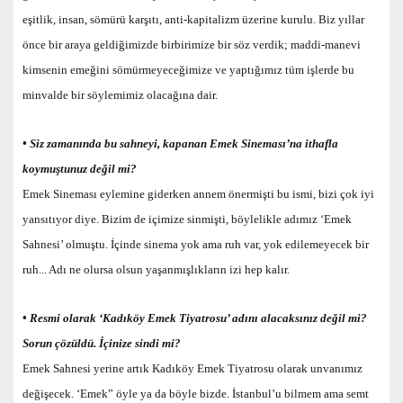
eşitlik, insan, sömürü karşıtı, anti-kapitalizm üzerine kurulu. Biz yıllar
önce bir araya geldiğimizde birbirimize bir söz verdik; maddi-manevi
kimsenin emeğini sömürmeyeceğimize ve yaptığımız tüm işlerde bu
minvalde bir söylemimiz olacağına dair.
• Siz zamanında bu sahneyi, kapanan Emek Sineması’na ithafla
koymuştunuz değil mi?
Emek Sineması eylemine giderken annem önermişti bu ismi, bizi çok iyi
yansıtıyor diye. Bizim de içimize sinmişti, böylelikle adımız ‘Emek
Sahnesi’ olmuştu. İçinde sinema yok ama ruh var, yok edilemeyecek bir
ruh... Adı ne olursa olsun yaşanmışlıkların izi hep kalır.
• Resmi olarak ‘Kadıköy Emek Tiyatrosu’ adını alacaksınız değil mi?
Sorun çözüldü. İçinize sindi mi?
Emek Sahnesi yerine artık Kadıköy Emek Tiyatrosu olarak unvanımız
değişecek. ‘Emek” öyle ya da böyle bizde. İstanbul’u bilmem ama semt