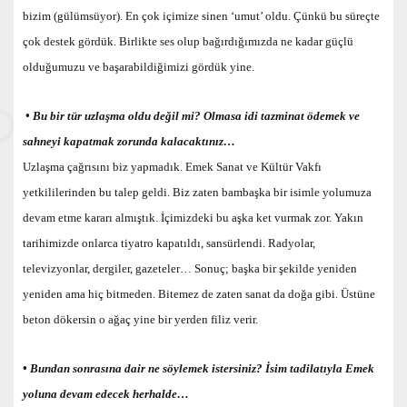
bizim (gülümsüyor). En çok içimize sinen ‘umut’ oldu. Çünkü bu süreçte
çok destek gördük. Birlikte ses olup bağırdığımızda ne kadar güçlü
olduğumuzu ve başarabildiğimizi gördük yine.
• Bu bir tür uzlaşma oldu değil mi? Olmasa idi tazminat ödemek ve
sahneyi kapatmak zorunda kalacaktınız…
Uzlaşma çağrısını biz yapmadık. Emek Sanat ve Kültür Vakfı
yetkililerinden bu talep geldi. Biz zaten bambaşka bir isimle yolumuza
devam etme kararı almıştık. İçimizdeki bu aşka ket vurmak zor. Yakın
tarihimizde onlarca tiyatro kapatıldı, sansürlendi. Radyolar,
televizyonlar, dergiler, gazeteler… Sonuç; başka bir şekilde yeniden
yeniden ama hiç bitmeden. Bitemez de zaten sanat da doğa gibi. Üstüne
beton dökersin o ağaç yine bir yerden filiz verir.
• Bundan sonrasına dair ne söylemek istersiniz? İsim tadilatıyla Emek
yoluna devam edecek herhalde…