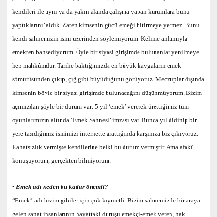
kendileri ile aynı ya da yakın alanda çalışma yapan kurumlara bunu
yaptıklarını’ aldık. Zaten kimsenin gücü emeği bitirmeye yetmez. Bunu
kendi sahnemizin ismi üzerinden söylemiyorum. Kelime anlamıyla
emekten bahsediyorum. Öyle bir siyasi girişimde bulunanlar yenilmeye
hep mahkûmdur. Tarihe baktığımızda en büyük kavgaların emek
sömürüsünden çıkıp, çığ gibi büyüdüğünü görüyoruz. Meczuplar dışında
kimsenin böyle bir siyasi girişimde bulunacağını düşünmüyorum. Bizim
açımızdan şöyle bir durum var; 5 yıl ‘emek’ vererek ürettiğimiz tüm
oyunlarımızın altında ‘Emek Sahnesi’ imzası var. Bunca yıl didinip bir
yere taşıdığımız ismimizi internette arattığında karşınıza biz çıkıyoruz.
Rahatsızlık vermişse kendilerine belki bu durum vermiştir. Ama afakî
konuşuyorum, gerçekten bilmiyorum.
• Emek adı neden bu kadar önemli?
“Emek” adı bizim gibiler için çok kıymetli. Bizim sahnemizde bir araya
gelen sanat insanlarının hayattaki duruşu emekçi-emek veren, hak,