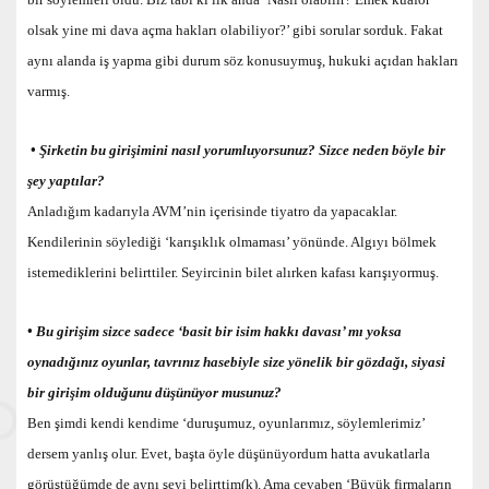
olsak yine mi dava açma hakları olabiliyor?’ gibi sorular sorduk. Fakat
aynı alanda iş yapma gibi durum söz konusuymuş, hukuki açıdan hakları
varmış.
• Şirketin bu girişimini nasıl yorumluyorsunuz? Sizce neden böyle bir
şey yaptılar?
Anladığım kadarıyla AVM’nin içerisinde tiyatro da yapacaklar.
Kendilerinin söylediği ‘karışıklık olmaması’ yönünde. Algıyı bölmek
istemediklerini belirttiler. Seyircinin bilet alırken kafası karışıyormuş.
• Bu girişim sizce sadece ‘basit bir isim hakkı davası’ mı yoksa
oynadığınız oyunlar, tavrınız hasebiyle size yönelik bir gözdağı, siyasi
bir girişim olduğunu düşünüyor musunuz?
Ben şimdi kendi kendime ‘duruşumuz, oyunlarımız, söylemlerimiz’
dersem yanlış olur. Evet, başta öyle düşünüyordum hatta avukatlarla
görüştüğümde de aynı şeyi belirttim(k). Ama cevaben ‘Büyük firmaların