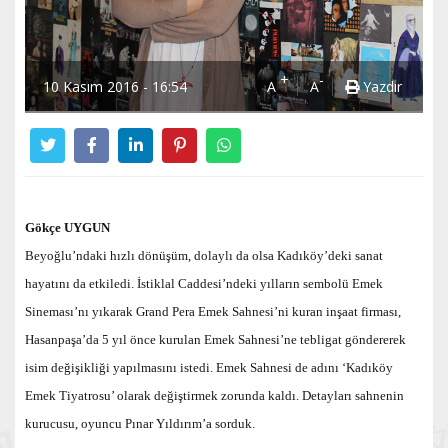
+
-
10 Kasım 2016 - 16:54
A
A
Yazdır
Gökçe UYGUN
Beyoğlu’ndaki hızlı dönüşüm, dolaylı da olsa Kadıköy’deki sanat
hayatını da etkiledi. İstiklal Caddesi’ndeki yılların sembolü Emek
Sineması’nı yıkarak Grand Pera Emek Sahnesi’ni kuran inşaat firması,
Hasanpaşa’da 5 yıl önce kurulan Emek Sahnesi’ne tebligat göndererek
isim değişikliği yapılmasını istedi. Emek Sahnesi de adını ‘Kadıköy
Emek Tiyatrosu’ olarak değiştirmek zorunda kaldı. Detayları sahnenin
kurucusu, oyuncu Pınar Yıldırım’a sorduk.