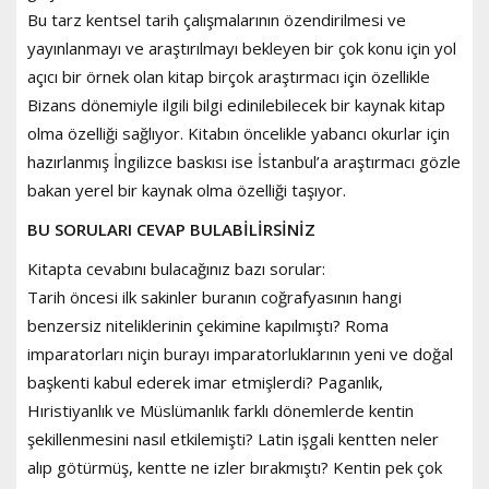
Bu tarz kentsel tarih çalışmalarının özendirilmesi ve
yayınlanmayı ve araştırılmayı bekleyen bir çok konu için yol
açıcı bir örnek olan kitap birçok araştırmacı için özellikle
Bizans dönemiyle ilgili bilgi edinilebilecek bir kaynak kitap
olma özelliği sağlıyor. Kitabın öncelikle yabancı okurlar için
hazırlanmış İngilizce baskısı ise İstanbul’a araştırmacı gözle
bakan yerel bir kaynak olma özelliği taşıyor.
BU SORULARI CEVAP BULABİLİRSİNİZ
Kitapta cevabını bulacağınız bazı sorular:
Tarih öncesi ilk sakinler buranın coğrafyasının hangi
benzersiz niteliklerinin çekimine kapılmıştı? Roma
imparatorları niçin burayı imparatorluklarının yeni ve doğal
başkenti kabul ederek imar etmişlerdi? Paganlık,
Hıristiyanlık ve Müslümanlık farklı dönemlerde kentin
şekillenmesini nasıl etkilemişti? Latin işgali kentten neler
alıp götürmüş, kentte ne izler bırakmıştı? Kentin pek çok