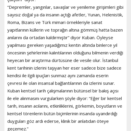
“Depremler, yangınlar, savaşlar ve yenileme girişimleri gibi
sayısız doğal ya da insanın açtığı afetler, Yunan, Helenistik,
Roma, Bizans ve Türk mimari örnekleriyle sanat
yapıtlarının küllerin ve toprağın altına gömmüş hatta bazen
anılarını da ortadan kaldırmıştır” diyor Kuban. Öyleyse
yapılması gereken yaşadığımız kentin altında binlerce yıl
öncesinin şehirlerinin kalıntılarının olduğunu bilmenin verdiği
heyecan bir araştırma dürtüsüne de vesile olur. İstanbul
kent tarihinin izlerini taşıyan her eser sadece bize sadece
kendisi ile ilgili ipuçları sunmaz aynı zamanda eserin
çevresi ile olan insansal bağlantılarının da izlerini sunar.
Kuban kentsel tarih çalışmalarının bütünsel bir bakış açısı
ile ele alınmasını vurgularken şöyle diyor: “Eğer bir kentsel
tarih, insanın acılarını, etkinliklerini, görkemin, boyutların ve
kentsel törenlerin bütün biçimlerinin insanda uyandırdığı
duyguları göz ardı ederse, klinik bir anlatıdan öteye
geçemez.”