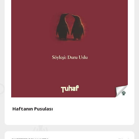
Haftanın Pusulası
H