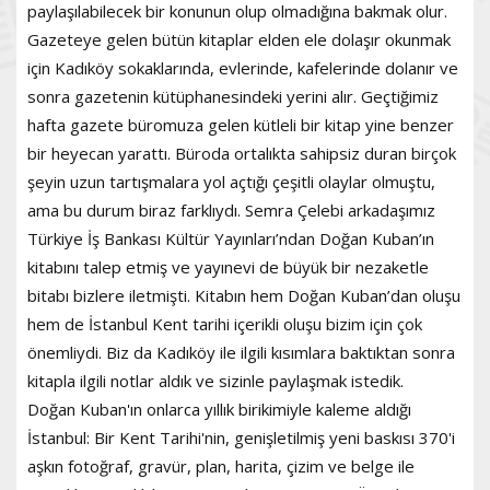
paylaşılabilecek bir konunun olup olmadığına bakmak olur.
Gazeteye gelen bütün kitaplar elden ele dolaşır okunmak
için Kadıköy sokaklarında, evlerinde, kafelerinde dolanır ve
sonra gazetenin kütüphanesindeki yerini alır. Geçtiğimiz
hafta gazete büromuza gelen kütleli bir kitap yine benzer
bir heyecan yarattı. Büroda ortalıkta sahipsiz duran birçok
şeyin uzun tartışmalara yol açtığı çeşitli olaylar olmuştu,
ama bu durum biraz farklıydı. Semra Çelebi arkadaşımız
Türkiye İş Bankası Kültür Yayınları’ndan Doğan Kuban’ın
kitabını talep etmiş ve yayınevi de büyük bir nezaketle
bitabı bizlere iletmişti. Kitabın hem Doğan Kuban’dan oluşu
hem de İstanbul Kent tarihi içerikli oluşu bizim için çok
önemliydi. Biz da Kadıköy ile ilgili kısımlara baktıktan sonra
kitapla ilgili notlar aldık ve sizinle paylaşmak istedik.
Doğan Kuban'ın onlarca yıllık birikimiyle kaleme aldığı
İstanbul: Bir Kent Tarihi'nin, genişletilmiş yeni baskısı 370'i
aşkın fotoğraf, gravür, plan, harita, çizim ve belge ile