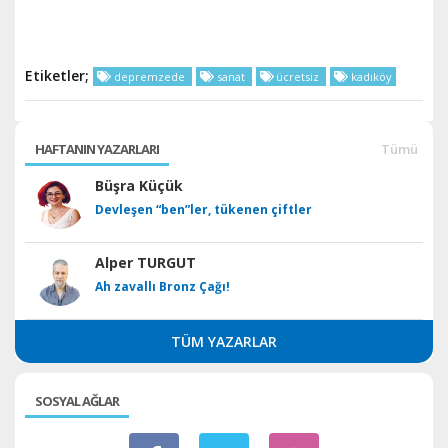
Etiketler;
depremzede
sanat
ücretsiz
kadıköy
HAFTANIN YAZARLARI
Tümü
Büşra Küçük
Devleşen “ben”ler, tükenen çiftler
Alper TURGUT
Ah zavallı Bronz Çağı!
TÜM YAZARLAR
SOSYAL AĞLAR