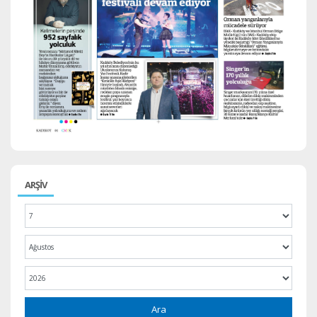
ARŞİV
Ara