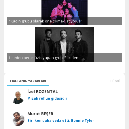
"Kadın grubu olarak öne çıkmak istiyoruz"
Liseden beri müzik yapan grup: Eskiden
HAFTANIN YAZARLARI
Tümü
İzel ROZENTAL
Mizah ruhun gıdasıdır
Murat BEŞER
Bir ikon daha veda etti: Bonnie Tyler