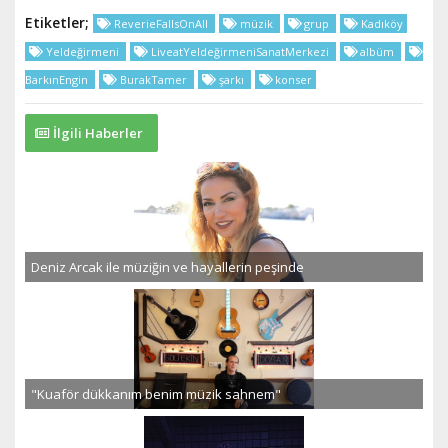
Etiketler;
ReverieFallsOnAll
müzik
grup
Kadıköy
Yeldeğirmeni
LiveatYeldeğirmeniSanatMerkezi
albüm
BarkınEngin
BurakTamer
şarkı
konser
İlgili Haberler
Deniz Arcak ile müziğin ve hayallerin peşinde
"Kuaför dükkanım benim müzik sahnem"