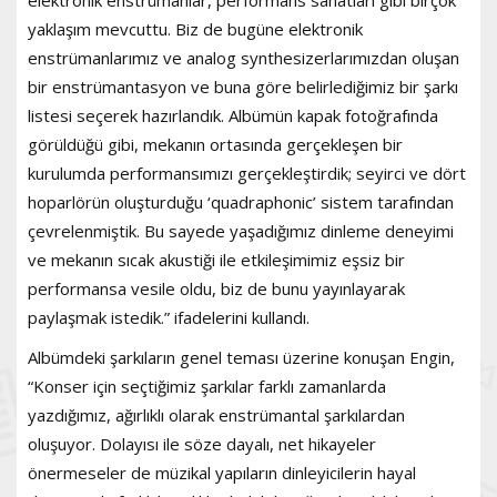
elektronik enstrümanlar, performans sanatları gibi birçok
yaklaşım mevcuttu. Biz de bugüne elektronik
enstrümanlarımız ve analog synthesizerlarımızdan oluşan
bir enstrümantasyon ve buna göre belirlediğimiz bir şarkı
listesi seçerek hazırlandık. Albümün kapak fotoğrafında
görüldüğü gibi, mekanın ortasında gerçekleşen bir
kurulumda performansımızı gerçekleştirdik; seyirci ve dört
hoparlörün oluşturduğu ‘quadraphonic’ sistem tarafından
çevrelenmiştik. Bu sayede yaşadığımız dinleme deneyimi
ve mekanın sıcak akustiği ile etkileşimimiz eşsiz bir
performansa vesile oldu, biz de bunu yayınlayarak
paylaşmak istedik.” ifadelerini kullandı.
Albümdeki şarkıların genel teması üzerine konuşan Engin,
“Konser için seçtiğimiz şarkılar farklı zamanlarda
yazdığımız, ağırlıklı olarak enstrümantal şarkılardan
oluşuyor. Dolayısı ile söze dayalı, net hikayeler
önermeseler de müzikal yapıların dinleyicilerin hayal