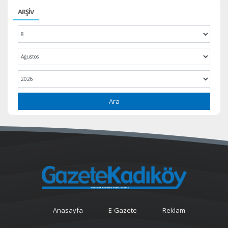
ARŞİV
Ara
Anasayfa
E-Gazete
Reklam