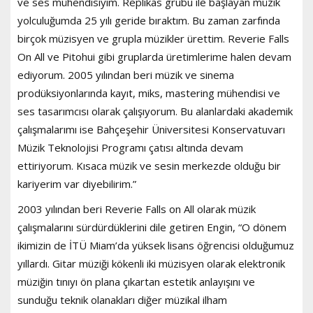
ve ses mühendisiyim. Replikas grubu ile başlayan müzik
yolculuğumda 25 yılı geride bıraktım. Bu zaman zarfında
birçok müzisyen ve grupla müzikler ürettim. Reverie Falls
On All ve Pitohui gibi gruplarda üretimlerime halen devam
ediyorum. 2005 yılından beri müzik ve sinema
prodüksiyonlarında kayıt, miks, mastering mühendisi ve
ses tasarımcısı olarak çalışıyorum. Bu alanlardaki akademik
çalışmalarımı ise Bahçeşehir Üniversitesi Konservatuvarı
Müzik Teknolojisi Programı çatısı altında devam
ettiriyorum. Kısaca müzik ve sesin merkezde olduğu bir
kariyerim var diyebilirim.”
2003 yılından beri Reverie Falls on All olarak müzik
çalışmalarını sürdürdüklerini dile getiren Engin, “O dönem
ikimizin de İTÜ Miam’da yüksek lisans öğrencisi olduğumuz
yıllardı. Gitar müziği kökenli iki müzisyen olarak elektronik
müziğin tınıyı ön plana çıkartan estetik anlayışını ve
sunduğu teknik olanakları diğer müzikal ilham