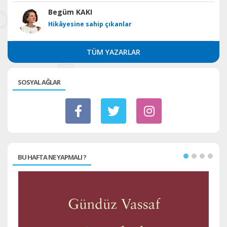
Begüm KAKI
Hikâyesine sahip çıkanlar
TÜM YAZARLAR
SOSYAL AĞLAR
BU HAFTA NE YAPMALI ?