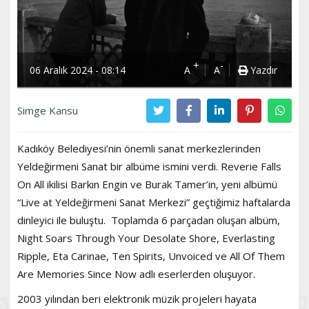
+
-
06 Aralık 2024 - 08:14
A
A
Yazdır
Simge Kansu
Kadıköy Belediyesi’nin önemli sanat merkezlerinden
Yeldeğirmeni Sanat bir albüme ismini verdi. Reverie Falls
On All ikilisi Barkın Engin ve Burak Tamer’in, yeni albümü
“Live at Yeldeğirmeni Sanat Merkezi” geçtiğimiz haftalarda
dinleyici ile buluştu. Toplamda 6 parçadan oluşan albüm,
Night Soars Through Your Desolate Shore, Everlasting
Ripple, Eta Carinae, Ten Spirits, Unvoiced ve All Of Them
Are Memories Since Now adlı eserlerden oluşuyor.
2003 yılından beri elektronik müzik projeleri hayata