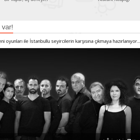
var!
oyunları ile İstanbullu seyircilerin karşısına çıkmaya hazırlanıyor...
+
-