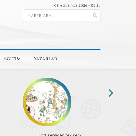
08 Ağustos 2026 - 09:14
Eğitim
Yazarlar
Dört sergiden tek seçki
Komün