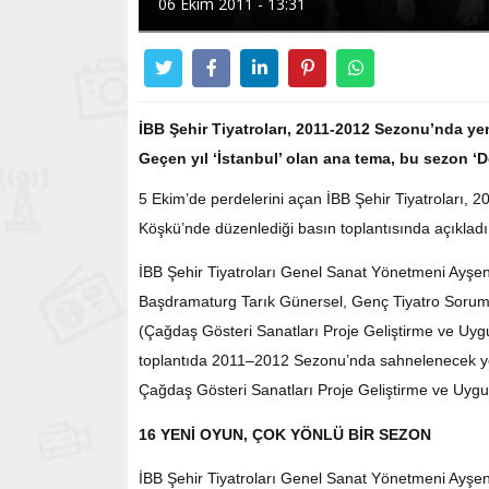
06 Ekim 2011 - 13:31
İBB Şehir Tiyatroları, 2011-2012 Sezonu’nda yeni
Geçen yıl ‘İstanbul’ olan ana tema, bu sezon ‘D
5 Ekim’de perdelerini açan İBB Şehir Tiyatroları, 2
Köşkü’nde düzenlediği basın toplantısında açıkladı
İBB Şehir Tiyatroları Genel Sanat Yönetmeni Ayşen
Başdramaturg Tarık Günersel, Genç Tiyatro Soruml
(Çağdaş Gösteri Sanatları Proje Geliştirme ve Uy
toplantıda 2011–2012 Sezonu’nda sahnelenecek yeni
Çağdaş Gösteri Sanatları Proje Geliştirme ve Uygul
16 YENİ OYUN, ÇOK YÖNLÜ BİR SEZON
İBB Şehir Tiyatroları Genel Sanat Yönetmeni Ayşeni