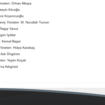
öneten: Orhan Alkaya
seyin Köroğlu
mre Koyuncuoğlu
viç Yöneten: M. Nurullah Tuncer
 Ragıp Yavuz
gün Işıldar
: Kemal Başar
Yöneten: Hülya Karakaş
 Aslı Öngören
eten: Yeşim Koçak
rna Adıgüzel