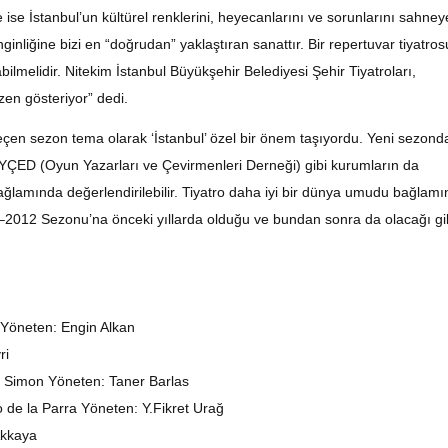
 ise İstanbul’un kültürel renklerini, heyecanlarını ve sorunlarını sahney
nginliğine bizi en “doğrudan” yaklaştıran sanattır. Bir repertuvar tiyatros
Haftanın Sinevizyonu
Haftanın Pusulası
abilmelidir. Nitekim İstanbul Büyükşehir Belediyesi Şehir Tiyatroları,
en gösteriyor” dedi.
 “Geçen sezon tema olarak ‘İstanbul’ özel bir önem taşıyordu. Yeni sezond
e OYÇED (Oyun Yazarları ve Çevirmenleri Derneği) gibi kurumların da
ğlamında değerlendirilebilir. Tiyatro daha iyi bir dünya umudu bağlam
011–2012 Sezonu’na önceki yıllarda olduğu ve bundan sonra da olacağı gi
Yöneten: Engin Alkan
ri
l Simon Yöneten: Taner Barlas
 de la Parra Yöneten: Y.Fikret Urağ
Akkaya