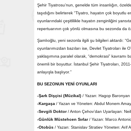
Şehir Tiyatrosu’nun, genelde tüm insanlığın, özelde
taşıdığını belirterek “Tiyatro, hayatın çok boyutlu e
oyunlarındaki çeşitlilikle hayatın zenginliğini yansıt
repertuarının çok yönlü olmasına bu sezonda da öz
Şamlıoğlu, yeni sezonla ilgili şu bilgileri aktardı:
oyunlarımızdan bazıları ise, Devlet Tiyatroları il
yaklaşımına paralel olarak, “demokrasi” kavramı ba
önemli bir boyuttur. İstanbul Şehir Tiyatroları, 2
anlayışla başlıyor.”
BU SEZONUN YENİ OYUNLARI
-Şark Dişçisi (Müzikal)
/ Yazan: Hagop Baronyan 
-Kargaşa
/ Yazan ve Yöneten: Abdul Monem Amay
-Sevgili Doktor
/ Anton Çehov’dan Uyarlayan: Nei
-Günlük Müstehcen Sırlar
/ Yazan: Marco Antonio
-Otobüs
/ Yazan: Stanislav Stratiev Yöneten: Arif 