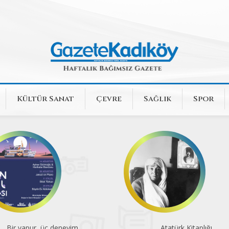
Kültür Sanat
Çevre
Sağlık
Spor
Bir vapur, üç deneyim
Atatürk Kitaplığı