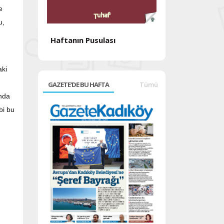
e
u,
Haftanın Pusulası
Haftanın Pusul
aki
GAZETE'DE BU HAFTA
Tümü
ında
bi bu