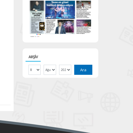
ARŞİV
Ara