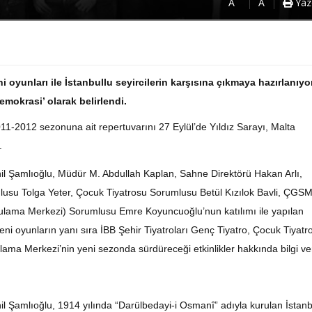
A
A
Yaz
 oyunları ile İstanbullu seyircilerin karşısına çıkmaya hazırlanıyor
emokrasi’ olarak belirlendi.
011-2012 sezonuna ait repertuvarını 27 Eylül’de Yıldız Sarayı, Malta
.
il Şamlıoğlu, Müdür M. Abdullah Kaplan, Sahne Direktörü Hakan Arlı,
usu Tolga Yeter, Çocuk Tiyatrosu Sorumlusu Betül Kızılok Bavli, ÇGS
gulama Merkezi) Sorumlusu Emre Koyuncuoğlu’nun katılımı ile yapılan
 oyunların yanı sıra İBB Şehir Tiyatroları Genç Tiyatro, Çocuk Tiyatr
ama Merkezi’nin yeni sezonda sürdüreceği etkinlikler hakkında bilgi veri
l Şamlıoğlu, 1914 yılında “Darülbedayi-i Osmanî” adıyla kurulan İstanb