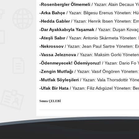
-Rosenbergler Ölmemeli
/ Yazan: Alain Decaux Y
-Arka Bahçe
/ Yazan: Bilgesu Erenus Yöneten: Hü
-Hedda Gabler
/ Yazan: Henrik Ibsen Yöneten: E
-Dar Ayakkabıyla Yaşamak
/ Yazan: Duşan Kovaçe
-Ateşli Sabır
/ Yazan: Antonio Skármeta Yöneten:
-Nekrossov
/ Yazan: Jean Paul Sartre Yöneten: Er
-Vassa Jeleznova
/ Yazan: Maksim Gorki Yöneten
-Ödenmeyecek! Ödemiyoruz!
/ Yazan: Dario Fo 
-Zengin Mutfağı
/ Yazan: Vasıf Öngören Yöneten:
-Mutfak Söyleşileri
/ Yazan: Vala Thorsdottir Yön
-Ufak Bir Hata
/ Yazan: Filiz Adıgüzel Yöneten: Be
Semra ÇELEBİ