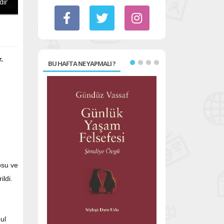
dır
.
BU HAFTA NE YAPMALI ?
M
osu ve
ldi.
ul