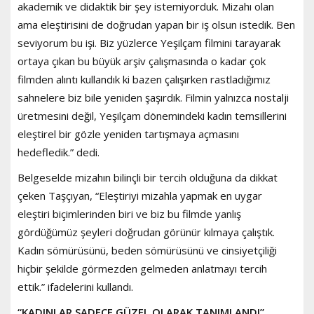
akademik ve didaktik bir şey istemiyorduk. Mizahı olan
ama eleştirisini de doğrudan yapan bir iş olsun istedik. Ben
seviyorum bu işi. Biz yüzlerce Yeşilçam filmini tarayarak
ortaya çıkan bu büyük arşiv çalışmasında o kadar çok
filmden alıntı kullandık ki bazen çalışırken rastladığımız
sahnelere biz bile yeniden şaşırdık. Filmin yalnızca nostalji
üretmesini değil, Yeşilçam dönemindeki kadın temsillerini
eleştirel bir gözle yeniden tartışmaya açmasını
hedefledik.” dedi.
Belgeselde mizahın bilinçli bir tercih olduğuna da dikkat
çeken Taşçıyan, “Eleştiriyi mizahla yapmak en uygar
eleştiri biçimlerinden biri ve biz bu filmde yanlış
gördüğümüz şeyleri doğrudan görünür kılmaya çalıştık.
Kadın sömürüsünü, beden sömürüsünü ve cinsiyetçiliği
hiçbir şekilde görmezden gelmeden anlatmayı tercih
ettik.” ifadelerini kullandı.
“KADINLAR SADECE GÜZEL OLARAK TANIMLANDI”