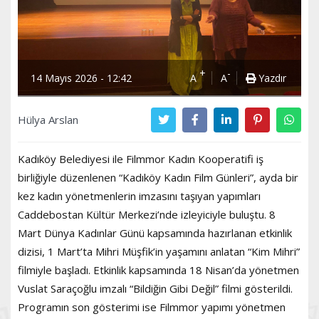
+
-
14 Mayıs 2026 - 12:42
A
A
Yazdır
Hülya Arslan
Kadıköy Belediyesi ile Filmmor Kadın Kooperatifi iş
birliğiyle düzenlenen “Kadıköy Kadın Film Günleri”, ayda bir
kez kadın yönetmenlerin imzasını taşıyan yapımları
Caddebostan Kültür Merkezi’nde izleyiciyle buluştu. 8
Mart Dünya Kadınlar Günü kapsamında hazırlanan etkinlik
dizisi, 1 Mart’ta Mihri Müşfik’in yaşamını anlatan “Kim Mihri”
filmiyle başladı. Etkinlik kapsamında 18 Nisan’da yönetmen
Vuslat Saraçoğlu imzalı “Bildiğin Gibi Değil” filmi gösterildi.
Programın son gösterimi ise Filmmor yapımı yönetmen