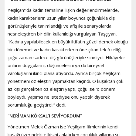
Yeşilçam’da kadın temsiline ilişkin değerlendirmelerde,
kadın karakterlerin uzun yıllar boyunca çoğunlukla dış
görünüşleriyle tanımlandığı ve afiş ile senaryolarda
nesneleştiren bir dilin kullanıldığı vurgulayan Taşçıyan,
“Kadına yapılabilecek en büyük iltifatın güzel demek olduğu
bir dönemdi ve kadın karakterlerin öne çıkan tek özelliği
çoğu zaman sadece dış görünüşleriyle sınırlıydı. Hikâyeler
onların duygularını, düşüncelerini ya da bireysel
varoluşlarını ikinci plana atıyordu. Ayrıca birçok Yeşilçam
yönetmeni öz eleştiri yapmaktan kaçındı. O kuşaktan çok
az kişi gerçekten öz eleştiri yaptı, çoğu ise ‘o dönem
böyleydi, yapımcı ne istediyse onu yaptık’ diyerek
sorumluluğu geçiştirdi.” dedi.
“NERİMAN KÖKSAL’I SEVİYORDUM”
Yönetmen Melek Özman ise Yeşilçam filmlerinin kendi
kuşağı üzerindeki etkisini anlatırken çocukluk yıllarına şu