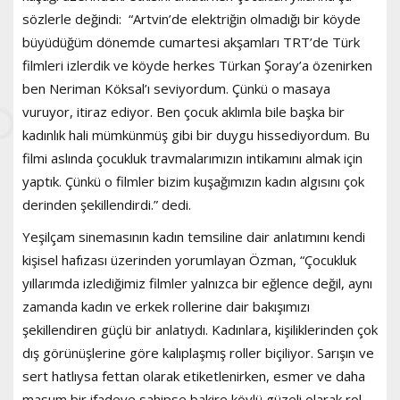
sözlerle değindi: “Artvin’de elektriğin olmadığı bir köyde
büyüdüğüm dönemde cumartesi akşamları TRT’de Türk
filmleri izlerdik ve köyde herkes Türkan Şoray’a özenirken
ben Neriman Köksal’ı seviyordum. Çünkü o masaya
vuruyor, itiraz ediyor. Ben çocuk aklımla bile başka bir
kadınlık hali mümkünmüş gibi bir duygu hissediyordum. Bu
filmi aslında çocukluk travmalarımızın intikamını almak için
yaptık. Çünkü o filmler bizim kuşağımızın kadın algısını çok
derinden şekillendirdi.” dedi.
Yeşilçam sinemasının kadın temsiline dair anlatımını kendi
kişisel hafızası üzerinden yorumlayan Özman, “Çocukluk
yıllarımda izlediğimiz filmler yalnızca bir eğlence değil, aynı
zamanda kadın ve erkek rollerine dair bakışımızı
şekillendiren güçlü bir anlatıydı. Kadınlara, kişiliklerinden çok
dış görünüşlerine göre kalıplaşmış roller biçiliyor. Sarışın ve
sert hatlıysa fettan olarak etiketlenirken, esmer ve daha
masum bir ifadeye sahipse bakire köylü güzeli olarak rol