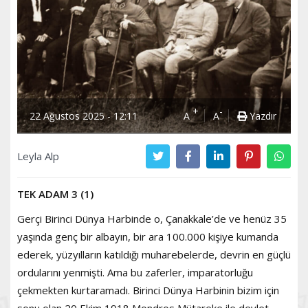
+
-
22 Ağustos 2025 - 12:11
A
A
Yazdır
Leyla Alp
TEK ADAM 3 (1)
Gerçi Birinci Dünya Harbinde o, Çanakkale’de ve henüz 35
yaşında genç bir albayın, bir ara 100.000 kişiye kumanda
ederek, yüzyılların katıldığı muharebelerde, devrin en güçlü
ordularını yenmişti. Ama bu zaferler, imparatorluğu
çekmekten kurtaramadı. Birinci Dünya Harbinin bizim için
sonu olan 20 Ekim 1918 Mondros Mütareke ile devlet