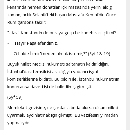
kenarında hemen donatılan içki masasında yerini aldığı
zaman, artık Selanik'teki haşarı Mustafa Kemal'dir. Önce
Rum garsona takılır:
“- Kral Konstantin de buraya gelip bir kadeh rakı içti mi?
- Hayır Paşa efendimiz...
- O halde İzmir'i neden almak istemiş?” (Syf 18-19)
Büyük Millet Meclisi hükümeti saltanatın kaldırıldığını,
İstanbul’daki temsilcisi aracılığıyla yabancı işgal
komiserliklerine bildirdi. Bu bildiri ile, İstanbul hükümetinin
konferansa daveti işi de halledilmiş gitmişti.
(Syf 59)
Memleket gezisine, ne şartlar altında olursa olsun milleti
uyarmak, aydınlatmak için çıkmıştı. Bu vazifesini yılmadan
yapmalıydı: