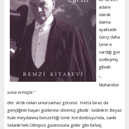
adamı
olarak
daima
ayaktadır.
Gerçi daha
İzmir'e
vardığı gün
sivilleşmiş
gibidir:
“-
Muharebe
sona ermiştir.”
der. Artık onları umursamaz görünür. Hatta biraz da
gençliğinin haşarı günlerine dönmüş gibidir. Selânik'in Beyaz
Kule meydanına benzettiği İzmir Kordonboyu'nda, sanki
Selanik'teki Olimpos gazinosuna gider gibi birkaç