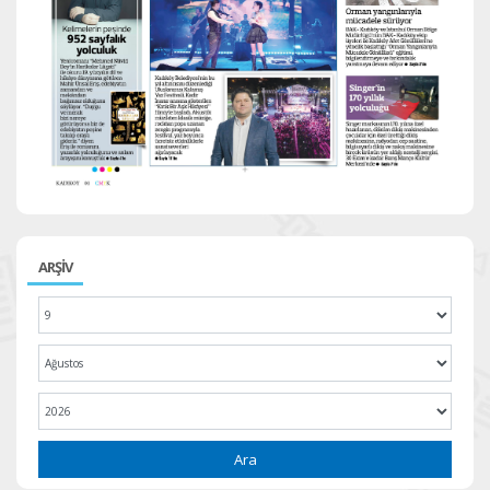
ARŞİV
Ara