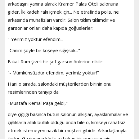
arkadaşını yanına alarak Kramer Palas Oteli salonuna
gider. İki kadeh rakı içmek için... Ne etrafında polis, ne
arkasında muhafızları vardır. Salon tıklım tıklımdır ve
garsonlar onları daha kapıda göğüslerler:
“-Yerimiz yoktur efendim...
-Canım şöyle bir köşeye sığışsak..."
Fakat Rum şiveli bir şef garson önlerine dikilir:
“- Mümkünsüzdür efendim, yerimiz yoktur!”
Hani o sırada, salondaki müşterilerden birinin onu
resimlerinden tanıyıp da:
-Mustafa Kemal Paşa geldi,"
diye çığlığı basınca bütün salonun alkışlar, ayaklanmalar ve
çığlıklarla allak bullak olduğu anda bile o, kimseyi rahatsız
etmek istemeyen nazik bir müşteri gibidir. Arkadaşlarıyla
ilerler. Gazinonun körfeze bakan bir penceresinin