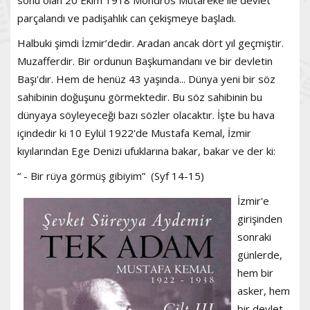
parçalandı ve padişahlık can çekişmeye başladı.
Halbuki şimdi İzmir’dedir. Aradan ancak dört yıl geçmiştir.
Muzafferdir. Bir ordunun Başkumandanı ve bir devletin
Başı'dır. Hem de henüz 43 yaşında... Dünya yeni bir söz
sahibinin doğuşunu görmektedir. Bu söz sahibinin bu
dünyaya söyleyeceği bazı sözler olacaktır. İşte bu hava
içindedir ki 10 Eylül 1922'de Mustafa Kemal, İzmir
kıyılarından Ege Denizi ufuklarına bakar, bakar ve der ki:
“ - Bir rüya görmüş gibiyim” (Syf 14-15)
İzmir'e
girişinden
sonraki
günlerde,
hem bir
asker, hem
bir devlet