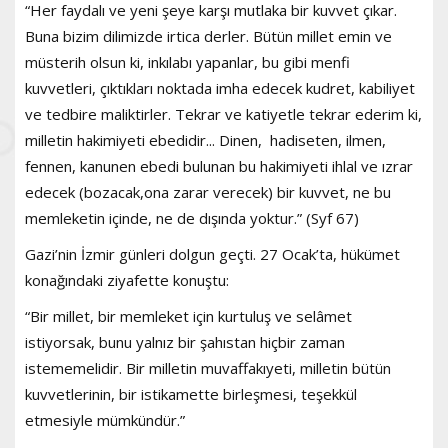
“Her faydalı ve yeni şeye karşı mutlaka bir kuvvet çıkar.
Buna bizim dilimizde irtica derler. Bütün millet emin ve
müsterih olsun ki, inkılabı yapanlar, bu gibi menfi
kuvvetleri, çıktıkları noktada imha edecek kudret, kabiliyet
ve tedbire maliktirler. Tekrar ve katiyetle tekrar ederim ki,
milletin hakimiyeti ebedidir... Dinen, hadiseten, ilmen,
fennen, kanunen ebedi bulunan bu hakimiyeti ihlal ve ızrar
edecek (bozacak,ona zarar verecek) bir kuvvet, ne bu
memleketin içinde, ne de dışında yoktur.” (Syf 67)
Gazi’nin İzmir günleri dolgun geçti. 27 Ocak’ta, hükümet
konağındaki ziyafette konuştu:
“Bir millet, bir memleket için kurtuluş ve selâmet
istiyorsak, bunu yalnız bir şahıstan hiçbir zaman
istememelidir. Bir milletin muvaffakıyeti, milletin bütün
kuvvetlerinin, bir istikamette birleşmesi, teşekkül
etmesiyle mümkündür.”