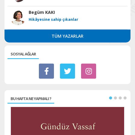
Begüm KAKI
Hikâyesine sahip çıkanlar
TÜM YAZARLAR
SOSYAL AĞLAR
BU HAFTA NE YAPMALI ?