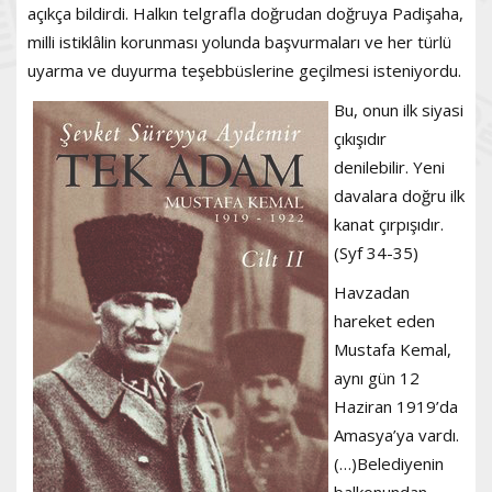
açıkça bildirdi. Halkın telgrafla doğrudan doğruya Padişaha,
milli istiklâlin korunması yolunda başvurmaları ve her türlü
uyarma ve duyurma teşebbüslerine geçilmesi isteniyordu.
Bu, onun ilk siyasi
çıkışıdır
denilebilir. Yeni
davalara doğru ilk
kanat çırpışıdır.
(Syf 34-35)
Havzadan
hareket eden
Mustafa Kemal,
aynı gün 12
Haziran 1919’da
Amasya’ya vardı.
(…)Belediyenin