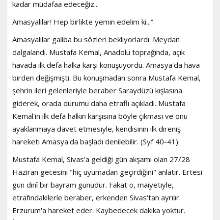
kadar müdafaa edeceğiz...
Amasyalılar! Hep birlikte yemin edelim ki...”
Amasyalılar galiba bu sözleri bekliyorlardı. Meydan
dalgalandı. Mustafa Kemal, Anadolu toprağında, açık
havada ilk defa halka karşı konuşuyordu. Amasya'da hava
birden değişmişti. Bu konuşmadan sonra Mustafa Kemal,
şehrin ileri gelenleriyle beraber Saraydüzü kışlasına
giderek, orada durumu daha etraflı açıkladı. Mustafa
Kemal'in ilk defa halkın karşısına böyle çıkması ve onu
ayaklanmaya davet etmesiyle, kendisinin ilk direniş
hareketi Amasya'da başladı denilebilir. (Syf 40-41)
Mustafa Kemal, Sivas'a geldiği gün akşamı olan 27/28
Haziran gecesini "hiç uyumadan geçirdiğini" anlatır. Ertesi
gün dinî bir bayram günüdür. Fakat o, maiyetiyle,
etrafındakilerle beraber, erkenden Sivas'tan ayrılır.
Erzurum'a hareket eder. Kaybedecek dakika yoktur.