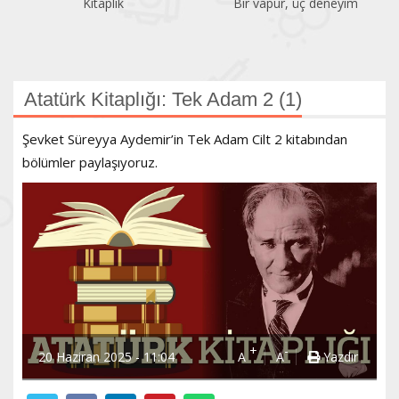
Kitaplık
Bir vapur, üç deneyim
Atatürk Kitaplığı: Tek Adam 2 (1)
Şevket Süreyya Aydemir’in Tek Adam Cilt 2 kitabından
bölümler paylaşıyoruz.
+
-
20 Haziran 2025 - 11:04
A
A
Yazdır