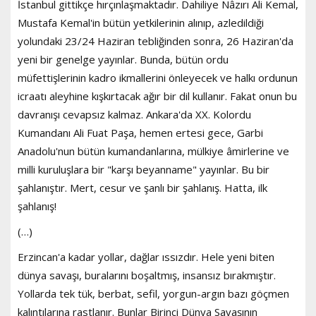
İstanbul gittikçe hırçınlaşmaktadır. Dahiliye Nâzırı Ali Kemal,
Mustafa Kemal'in bütün yetkilerinin alınıp, azledildiği
yolundaki 23/24 Haziran tebliğinden sonra, 26 Haziran'da
yeni bir genelge yayınlar. Bunda, bütün ordu
müfettişlerinin kadro ikmallerini önleyecek ve halkı ordunun
icraatı aleyhine kışkırtacak ağır bir dil kullanır. Fakat onun bu
davranışı cevapsız kalmaz. Ankara'da XX. Kolordu
Kumandanı Ali Fuat Paşa, hemen ertesi gece, Garbi
Anadolu'nun bütün kumandanlarına, mülkiye âmirlerine ve
milli kuruluşlara bir "karşı beyanname" yayınlar. Bu bir
şahlanıştır. Mert, cesur ve şanlı bir şahlanış. Hatta, ilk
şahlanış!
(…)
Erzincan'a kadar yollar, dağlar ıssızdır. Hele yeni biten
dünya savaşı, buralarını boşaltmış, insansız bırakmıştır.
Yollarda tek tük, berbat, sefil, yorgun-argın bazı göçmen
kalıntılarına rastlanır. Bunlar Birinci Dünya Savaşının