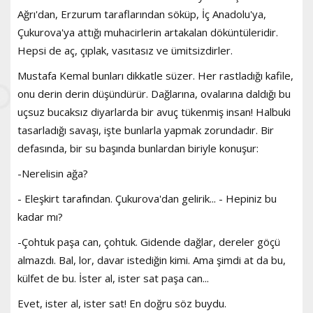
Ağrı'dan, Erzurum taraflarından söküp, İç Anadolu'ya,
Çukurova'ya attığı muhacirlerin artakalan döküntüleridir.
Hepsi de aç, çıplak, vasıtasız ve ümitsizdirler.
Mustafa Kemal bunları dikkatle süzer. Her rastladığı kafile,
onu derin derin düşündürür. Dağlarına, ovalarına daldığı bu
uçsuz bucaksız diyarlarda bir avuç tükenmiş insan! Halbuki
tasarladığı savaşı, işte bunlarla yapmak zorundadır. Bir
defasında, bir su başında bunlardan biriyle konuşur:
-Nerelisin ağa?
- Eleşkirt tarafından. Çukurova'dan gelirik... - Hepiniz bu
kadar mı?
-Çohtuk paşa can, çohtuk. Gidende dağlar, dereler göçü
almazdı. Bal, lor, davar istediğin kimi. Ama şimdi at da bu,
külfet de bu. İster al, ister sat paşa can...
Evet, ister al, ister sat! En doğru söz buydu.