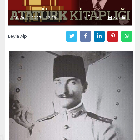
+
-
10 Ocak 2025 - 12:59
A
A
Yazdır
Leyla Alp