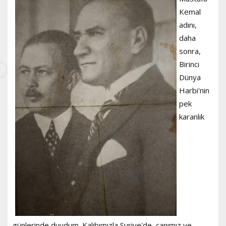
Kemal
adını,
daha
sonra,
Birinci
Dünya
Harbi'nin
pek
karanlık
günlerinde duydum. Kalıbımızla Suriye'de, canımız ve