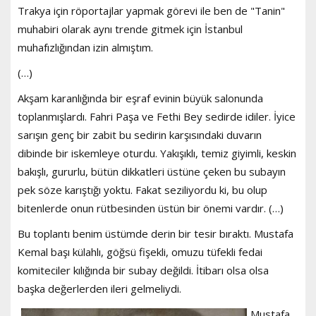
Trakya için röportajlar yapmak görevi ile ben de "Tanin"
muhabiri olarak aynı trende gitmek için İstanbul
muhafızlığından izin almıştım.
(…)
Akşam karanlığında bir eşraf evinin büyük salonunda
toplanmışlardı. Fahri Paşa ve Fethi Bey sedirde idiler. İyice
sarışın genç bir zabit bu sedirin karşısındaki duvarın
dibinde bir iskemleye oturdu. Yakışıklı, temiz giyimli, keskin
bakışlı, gururlu, bütün dikkatleri üstüne çeken bu subayın
pek söze karıştığı yoktu. Fakat seziliyordu ki, bu olup
bitenlerde onun rütbesinden üstün bir önemi vardır. (…)
Bu toplantı benim üstümde derin bir tesir bıraktı. Mustafa
Kemal başı külahlı, göğsü fişekli, omuzu tüfekli fedai
komiteciler kılığında bir subay değildi. İtibarı olsa olsa
başka değerlerden ileri gelmeliydi.
Mustafa