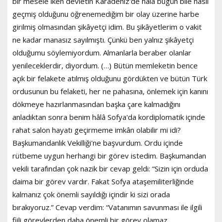
bir mesele iken devletin Karadeniz'de hâlâ bugün bile nasıl
geçmiş olduğunu öğrenemediğim bir olay üzerine harbe
girilmiş olmasından şikâyetçi idim. Bu şikâyetlerim o vakit
ne kadar manasız sayılmıştı. Çünkü ben yalnız şikâyetçi
olduğumu söylemiyordum. Almanlarla beraber olanlar
yenileceklerdir, diyordum. (…) Bütün memleketin bence
açık bir felakete atılmış olduğunu gördükten ve bütün Türk
ordusunun bu felaketi, her ne pahasına, önlemek için kanını
dökmeye hazırlanmasından başka çare kalmadığını
anladıktan sonra benim hâlâ Sofya'da kordiplomatik içinde
rahat salon hayatı geçirmeme imkân olabilir mi idi?
Başkumandanlık Vekilliği'ne başvurdum. Ordu içinde
rütbeme uygun herhangi bir görev istedim. Başkumandan
vekili tarafından çok nazik bir cevap geldi: “Sizin için orduda
daima bir görev vardır. Fakat Sofya ataşemiliterliğinde
kalmanız çok önemli sayıldığı içindir ki sizi orada
bırakıyoruz.” Cevap verdim: “Vatanımın savunması ile ilgili
fiili görevlerden daha önemli bir görev olamaz.