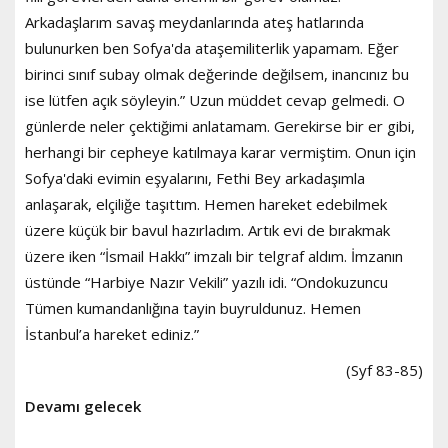
Arkadaşlarım savaş meydanlarında ateş hatlarında
bulunurken ben Sofya'da ataşemiliterlik yapamam. Eğer
birinci sınıf subay olmak değerinde değilsem, inancınız bu
ise lütfen açık söyleyin.” Uzun müddet cevap gelmedi. O
günlerde neler çektiğimi anlatamam. Gerekirse bir er gibi,
herhangi bir cepheye katılmaya karar vermiştim. Onun için
Sofya'daki evimin eşyalarını, Fethi Bey arkadaşımla
anlaşarak, elçiliğe taşıttım. Hemen hareket edebilmek
üzere küçük bir bavul hazırladım. Artık evi de bırakmak
üzere iken “İsmail Hakkı” imzalı bir telgraf aldım. İmzanın
üstünde “Harbiye Nazır Vekili” yazılı idi. “Ondokuzuncu
Tümen kumandanlığına tayin buyruldunuz. Hemen
İstanbul’a hareket ediniz.”
(Syf 83-85)
Devamı gelecek