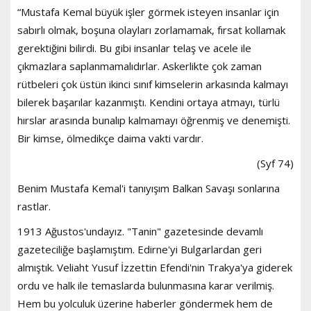
“Mustafa Kemal büyük işler görmek isteyen insanlar için
sabırlı olmak, boşuna olayları zorlamamak, fırsat kollamak
gerektiğini bilirdi. Bu gibi insanlar telaş ve acele ile
çıkmazlara saplanmamalıdırlar. Askerlikte çok zaman
rütbeleri çok üstün ikinci sınıf kimselerin arkasında kalmayı
bilerek başarılar kazanmıştı. Kendini ortaya atmayı, türlü
hırslar arasında bunalıp kalmamayı öğrenmiş ve denemişti.
Bir kimse, ölmedikçe daima vakti vardır.
(Syf 74)
Benim Mustafa Kemal'i tanıyışım Balkan Savaşı sonlarına
rastlar.
1913 Ağustos'undayız. "Tanin" gazetesinde devamlı
gazeteciliğe başlamıştım. Edirne'yi Bulgarlardan geri
almıştık. Veliaht Yusuf İzzettin Efendi'nin Trakya'ya giderek
ordu ve halk ile temaslarda bulunmasına karar verilmiş.
Hem bu yolculuk üzerine haberler göndermek hem de