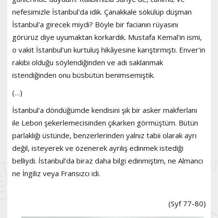
nefesimizle İstanbul'da idik. Çanakkale sökülüp düşman
İstanbul'a girecek miydi? Böyle bir facianın rüyasını
görürüz diye uyumaktan korkardık. Mustafa Kemal'in ismi,
o vakit İstanbul'un kurtuluş hikâyesine karıştırmıştı. Enver'in
rakibi olduğu söylendiğinden ve adı saklanmak
istendiğinden onu büsbütün benimsemiştik.
(…)
İstanbul'a döndüğümde kendisini şık bir asker makferlanı
ile Lebon şekerlemecisinden çıkarken görmüştüm. Bütün
parlaklığı üstünde, benzerlerinden yalnız tabii olarak ayrı
değil, isteyerek ve özenerek ayrılış edinmek istediği
belliydi. İstanbul’da biraz daha bilgi edinmiştim, ne Almancı
ne İngiliz veya Fransızcı idi.
(Syf 77-80)