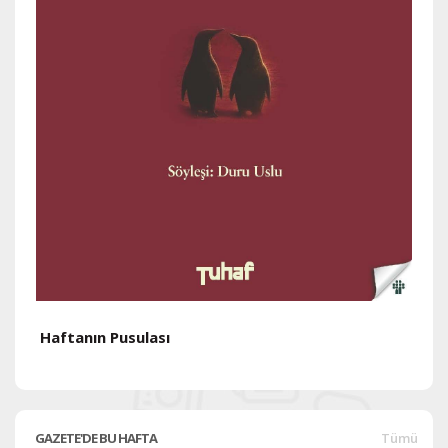
Haftanın Pusulası
H
GAZETE'DE BU HAFTA
Tümü