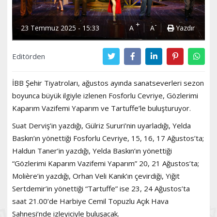
+
-
23 Temmuz 2025 - 15:33
A
A
Yazdır
Editörden
İBB Şehir Tiyatroları, ağustos ayında sanatseverleri sezon
boyunca büyük ilgiyle izlenen Fosforlu Cevriye, Gözlerimi
Kaparım Vazifemi Yaparım ve Tartuffe’le buluşturuyor.
Suat Derviş’in yazdığı, Gülriz Sururi’nin uyarladığı, Yelda
Baskın’ın yönettiği Fosforlu Cevriye, 15, 16, 17 Ağustos’ta;
Haldun Taner’in yazdığı, Yelda Baskın’ın yönettiği
“Gözlerimi Kaparım Vazifemi Yaparım” 20, 21 Ağustos’ta;
Molière’in yazdığı, Orhan Veli Kanık’ın çevirdiği, Yiğit
Sertdemir’in yönettiği “Tartuffe” ise 23, 24 Ağustos’ta
saat 21.00’de Harbiye Cemil Topuzlu Açık Hava
Sahnesi’nde izleyiciyle buluşacak.