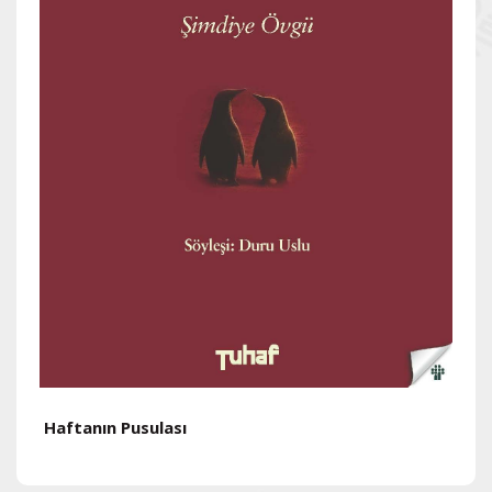
Haftanın Pusulası
H