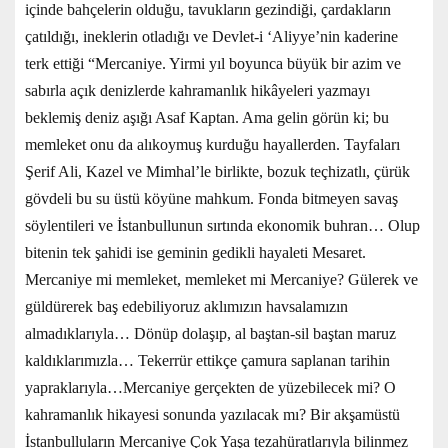
içinde bahçelerin olduğu, tavukların gezindiği, çardakların
çatıldığı, ineklerin otladığı ve Devlet-i ‘Aliyye’nin kaderine
terk ettiği “Mercaniye. Yirmi yıl boyunca büyük bir azim ve
sabırla açık denizlerde kahramanlık hikâyeleri yazmayı
beklemiş deniz aşığı Asaf Kaptan. Ama gelin görün ki; bu
memleket onu da alıkoymuş kurduğu hayallerden. Tayfaları
Şerif Ali, Kazel ve Mimhal’le birlikte, bozuk teçhizatlı, çürük
gövdeli bu su üstü köyüne mahkum. Fonda bitmeyen savaş
söylentileri ve İstanbullunun sırtında ekonomik buhran… Olup
bitenin tek şahidi ise geminin gedikli hayaleti Mesaret.
Mercaniye mi memleket, memleket mi Mercaniye? Gülerek ve
güldürerek baş edebiliyoruz aklımızın havsalamızın
almadıklarıyla… Dönüp dolaşıp, al baştan-sil baştan maruz
kaldıklarımızla… Tekerrür ettikçe çamura saplanan tarihin
yapraklarıyla…Mercaniye gerçekten de yüzebilecek mi? O
kahramanlık hikayesi sonunda yazılacak mı? Bir akşamüstü
İstanbulluların Mercaniye Çok Yaşa tezahüratlarıyla bilinmez