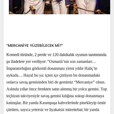
“MERCANİYE YÜZEBİLECEK Mİ?”
Komedi türünde,
2 perde ve 120 dakikalık oyunun tanıtımında
şu ifadelere yer veriliyor: “
Osmanlı’nın son zamanları…
İmparatorluğun görkemli donanması yirmi yıldır Haliç’te
uykuda… Hayal bu ya: içten içe çürüyen bu donanmadaki
onlarca savaş gemisinden biri de gemimiz “Mercaniye” olsun.
Aslında yıllar önce frenkten satın alınmış bir yolcu gemisi. Top
teçhizatı takviyesiyle savaş gemisi kılığına sokup donanmaya
katmışlar. Bir yanda Kasımpaşa kahvelerinde pinekleyip ömür
çürüten, sayıca yetersiz ve liyakatsiz mürettebat; bir yanda