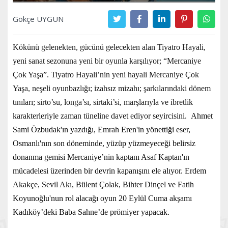
Gökçe UYGUN
Kökünü gelenekten, gücünü gelecekten alan Tiyatro Hayali,
yeni sanat sezonuna yeni bir oyunla karşılıyor; “Mercaniye
Çok Yaşa”. Tiyatro Hayali’nin yeni hayali Mercaniye Çok
Yaşa, neşeli oyunbazlığı; izahsız mizahı; şarkılarındaki dönem
tınıları; sirto’su, longa’sı, sirtaki’si, marşlarıyla ve ibretlik
karakterleriyle zaman tüneline davet ediyor seyircisini.
Ahmet
Sami Özbudak'ın yazdığı, Emrah Eren'in yönettiği eser,
Osmanlı'nın son döneminde, yüzüp yüzmeyeceği belirsiz
donanma gemisi Mercaniye’nin kaptanı Asaf Kaptan'ın
mücadelesi üzerinden bir devrin kapanışını ele alıyor. Erdem
Akakçe, Sevil Akı, Bülent Çolak, Bihter Dinçel ve Fatih
Koyunoğlu'nun rol alacağı oyun 20 Eylül Cuma akşamı
Kadıköy’deki Baba Sahne’de prömiyer yapacak.