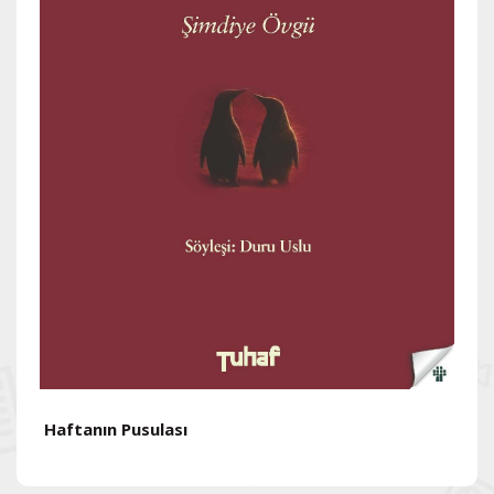
Haftanın Pusulası
H