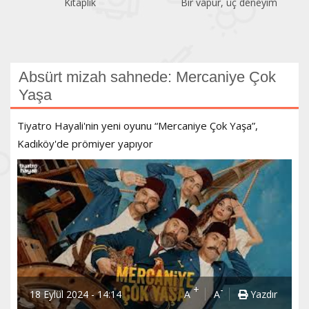
Kitaplık
Bir vapur, üç deneyim
Absürt mizah sahnede: Mercaniye Çok
Yaşa
Tiyatro Hayali'nin yeni oyunu “Mercaniye Çok Yaşa”,
Kadıköy'de prömiyer yapıyor
+
-
18 Eylül 2024 - 14:14
A
A
Yazdır