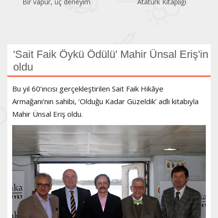
Bir vapur, üç deneyim
Atatürk Kitaplığı
'Sait Faik Öykü Ödülü' Mahir Ünsal Eriş'in
oldu
Bu yıl 60’ıncısı gerçekleştirilen Sait Faik Hikâye
Armağanı’nın sahibi, ‘Olduğu Kadar Güzeldik’ adlı kitabıyla
Mahir Ünsal Eriş oldu.