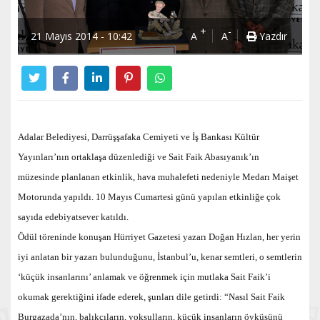
+
-
21 Mayıs 2014 - 10:42
A
A
Yazdır
Adalar Belediyesi, Darrüşşafaka Cemiyeti ve İş Bankası Kültür
Yayınları’nın ortaklaşa düzenlediği ve Sait Faik Abasıyanık’ın
müzesinde planlanan etkinlik, hava muhalefeti nedeniyle Medarı Maişet
Motorunda yapıldı. 10 Mayıs Cumartesi günü yapılan etkinliğe çok
sayıda edebiyatsever katıldı.
Ödül töreninde konuşan Hürriyet Gazetesi yazarı Doğan Hızlan, her yerin
iyi anlatan bir yazarı bulunduğunu, İstanbul’u, kenar semtleri, o semtlerin
‘küçük insanlarını’ anlamak ve öğrenmek için mutlaka Sait Faik’i
okumak gerektiğini ifade ederek, şunları dile getirdi: “Nasıl Sait Faik
Burgazada’nın, balıkçıların, yoksulların, küçük insanların öyküsünü