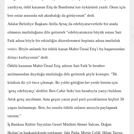
yazdıysa, ödül kazanan Eriş de Bandırma’nın öyküsünü yazdı. Onun için
ben onlar arasında ruh akrabalığı da görüyorum” dedi.
Adalar Belediye Başkanı Atilla Aytaç da edebiyatseverlerle bir arada
olmanın mutluluğunu dile getirerek “edebiyatımızın büyük ustası Sait
Faik adına böyle bir etkinliğin düzenlenmesi hepimiz adına mutluluk
verici. Böyle anlamlı bir ödülü kazan Mahir Ünsal Eriş’i bu başarısından
dolayı kutluyorum” dedi.
Ödülü kazanan Mahir Ünsal Eriş, adının Sait Faik’le beraber
anılmasından duyduğu mutluluğu dile getirerek şöyle konuştu: “İlk
kitabım iki yıl önce çıkmıştı. İki yıldır gittiğim her yerde benim için
‘genç edebiyatçı’ dediler. Ben Cahit Sıtkı’nın hesabıyla yarıyı buldum.
Artık genç sayılmam. Ama geçen yazın pırıl pırıl çocuklarının hiçbiri 30
yaşını bulmamıştı. Ben, bu onurlu ödülü onların anısıyla paylaşmak
isterim.”
İş Bankası Kültür Yayınları Genel Müdürü Ahmet Salcan, Doğan
Hızlan’ın başkanlığında toplanan; Jale Parla, Metin Celâl, Hilmi Yavuz,