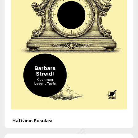
H
Haftanın Pusulası