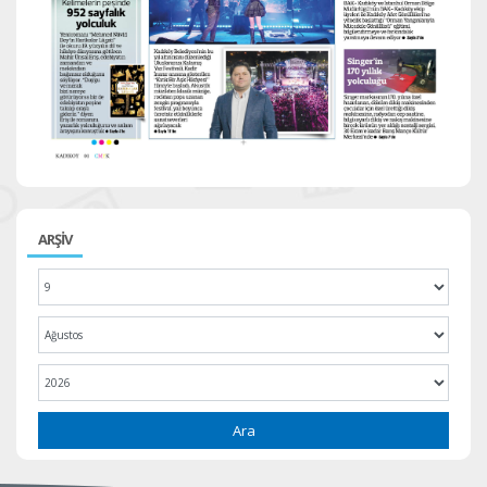
ARŞİV
Ara