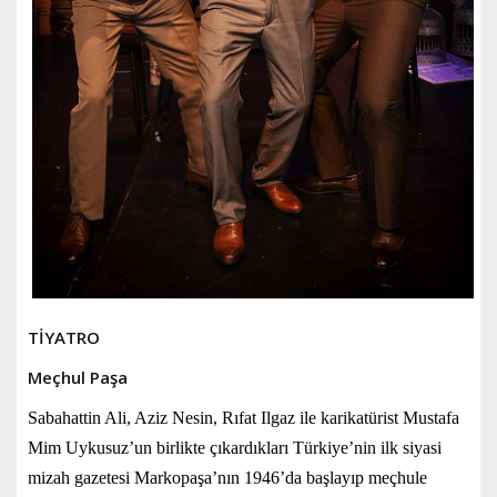
TİYATRO
Meçhul Paşa
Sabahattin Ali, Aziz Nesin, Rıfat Ilgaz ile karikatürist Mustafa
Mim Uykusuz’un birlikte çıkardıkları Türkiye’nin ilk siyasi
mizah gazetesi Markopaşa’nın 1946’da başlayıp meçhule