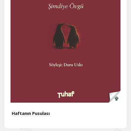
Haftanın Pusulası
H