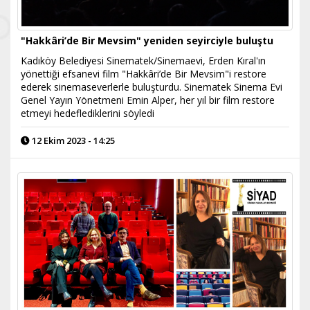
"Hakkâri’de Bir Mevsim" yeniden seyirciyle buluştu
Kadıköy Belediyesi Sinematek/Sinemaevi, Erden Kıral'ın
yönettiği efsanevi film "Hakkâri’de Bir Mevsim"i restore
ederek sinemaseverlerle buluşturdu. Sinematek Sinema Evi
Genel Yayın Yönetmeni Emin Alper, her yıl bir film restore
etmeyi hedeflediklerini söyledi
12 Ekim 2023 - 14:25