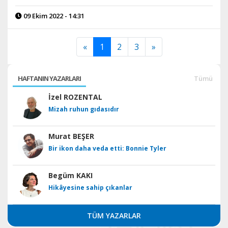
09 Ekim 2022 - 14:31
«
1
2
3
»
HAFTANIN YAZARLARI
Tümü
İzel ROZENTAL
Mizah ruhun gıdasıdır
Murat BEŞER
Bir ikon daha veda etti: Bonnie Tyler
Begüm KAKI
Hikâyesine sahip çıkanlar
TÜM YAZARLAR