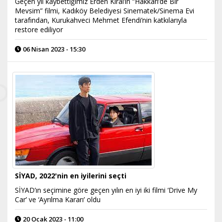
Geçen yıl kaybettiğimiz Erden Kıral’ın “Hakkâri’de Bir
Mevsim” filmi, Kadıköy Belediyesi Sinematek/Sinema Evi
tarafından, Kurukahveci Mehmet Efendi’nin katkılarıyla
restore ediliyor
06 Nisan 2023 - 15:30
SİYAD, 2022'nin en iyilerini seçti
SİYAD’ın seçimine göre geçen yılın en iyi iki filmi ‘Drive My
Car’ ve ‘Ayrılma Kararı’ oldu
20 Ocak 2023 - 11:00