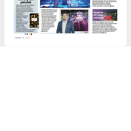
ARŞİV
Ara