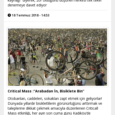
kaynağı” diyerek, zor olduğunu düşünen herkesi tek teker
denemeye davet ediyor
18 Temmuz 2018 - 14:53
Critical Mass :“Arabadan İn, Bisiklete Bin”
Otobanları, caddeleri, sokakları zapt etmek için geliyorlar!
Dünyada yıllardır bisikletlilerin görünürlüğünü arttırmak ve
taleplerine dikkat çekmek amacıyla düzenlenen Criticall
Mass etkinliği, her ayın son cuma günü Kadıköy’de