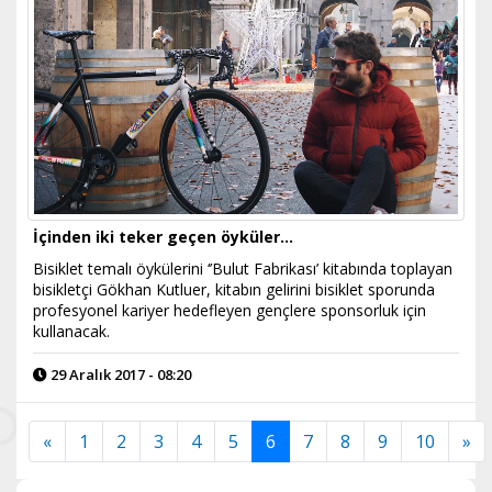
İçinden iki teker geçen öyküler…
Bisiklet temalı öykülerini ‘’Bulut Fabrikası’ kitabında toplayan
bisikletçi Gökhan Kutluer, kitabın gelirini bisiklet sporunda
profesyonel kariyer hedefleyen gençlere sponsorluk için
kullanacak.
29 Aralık 2017 - 08:20
«
1
2
3
4
5
6
7
8
9
10
»