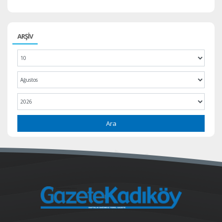
ARŞİV
Ara