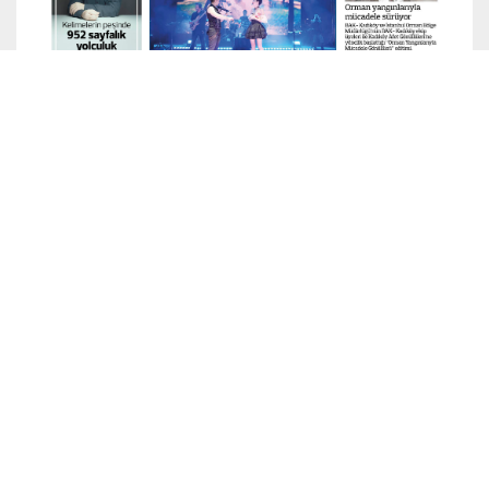
ARŞİV
Ara