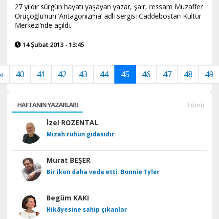
27 yıldır sürgün hayatı yaşayan yazar, şair, ressam Muzaffer
Oruçoğlu’nun ‘Antagonizma’ adlı sergisi Caddebostan Kültür
Merkezi’nde açıldı.
14 Şubat 2013 - 13:45
«
40
41
42
43
44
45
46
47
48
49
HAFTANIN YAZARLARI
Tümü
İzel ROZENTAL
Mizah ruhun gıdasıdır
Murat BEŞER
Bir ikon daha veda etti: Bonnie Tyler
Begüm KAKI
Hikâyesine sahip çıkanlar