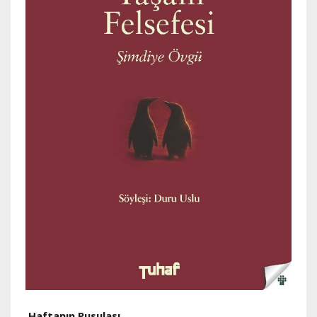
Haftanın Pusulası