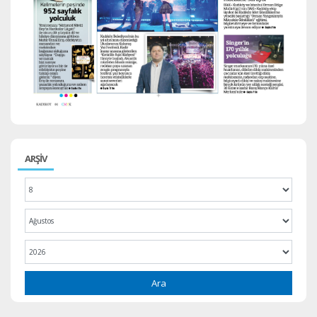
ARŞİV
Ara