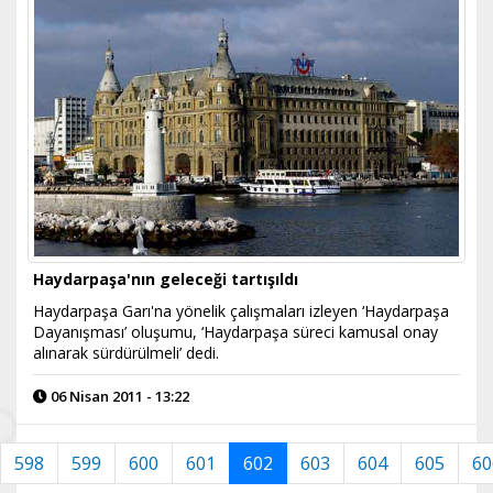
Haydarpaşa'nın geleceği tartışıldı
Haydarpaşa Garı'na yönelik çalışmaları izleyen ‘Haydarpaşa
Dayanışması’ oluşumu, ‘Haydarpaşa süreci kamusal onay
alınarak sürdürülmeli’ dedi.
06 Nisan 2011 - 13:22
598
599
600
601
602
603
604
605
60