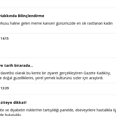
akkında Bilinçlendirme
orkusu haline gelen meme kanseri günümüzde en sık rastlanan kadın
 14:15
e tarih birarada...
n davetlisi olarak bu kente bir ziyaret gerçekleştiren Gazete Kadıköy,
 doğal güzelliklerini, yerel yemek kültürünü sizler için araştırdı.
 13:39
ziteye dikkat!
e ve diyabetin riskleri’nin tartışıldığı panelde, ebeveynlere hastalıkla ilg
rde bulunuldu.