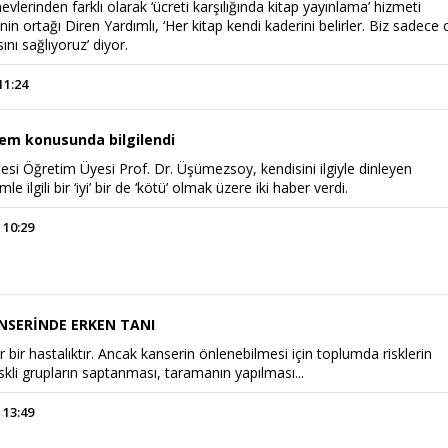
evlerinden farklı olarak ‘ücreti karşılığında kitap yayınlama’ hizmeti
nin ortağı Diren Yardımlı, ‘Her kitap kendi kaderini belirler. Biz sadece
ını sağlıyoruz’ diyor.
11:24
rem konusunda bilgilendi
tesi Öğretim Üyesi Prof. Dr. Üşümezsoy, kendisini ilgiyle dinleyen
e ilgili bir ‘iyi’ bir de ‘kötü’ olmak üzere iki haber verdi.
 10:29
NSERİNDE ERKEN TANI
r bir hastalıktır. Ancak kanserin önlenebilmesi için toplumda risklerin
iskli grupların saptanması, taramanın yapılması...
 13:49