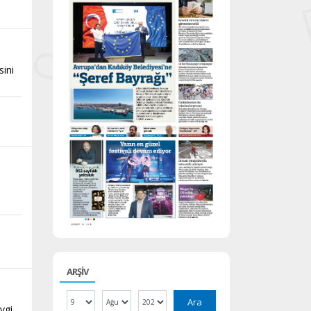
sini
ARŞİV
Ara
vgi