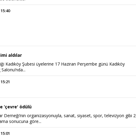
 15:40
timi aldılar
rliği Kadıköy Şubesi üyelerine 17 Haziran Perşembe günü Kadıköy
 Salonu’nda...
Haftanın Sinevizyonu
Haftanın Pusulası
 15:21
e ‘çevre' ödülü
 Derneği’nin organizasyonuyla, sanat, siyaset, spor, televizyon gibi 
lama sonucuna göre...
 15:01