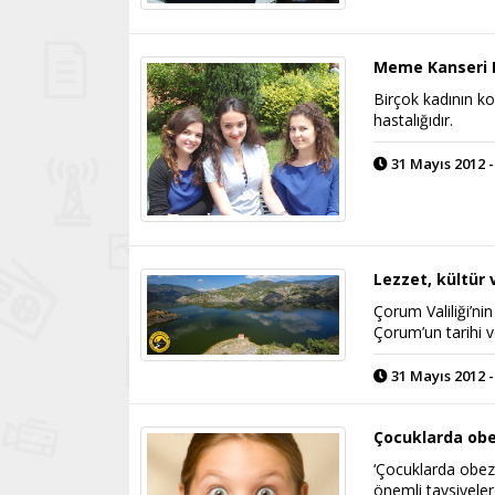
Meme Kanseri H
Birçok kadının k
hastalığıdır.
31 Mayıs 2012 -
Lezzet, kültür v
Çorum Valiliği’ni
Çorum’un tarihi ve
31 Mayıs 2012 -
Çocuklarda obe
‘Çocuklarda obezit
önemli tavsiyele