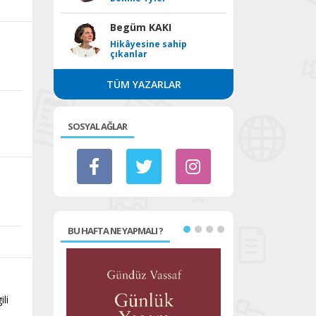
Begüm KAKI
Hikâyesine sahip
çıkanlar
TÜM YAZARLAR
SOSYAL AĞLAR
BU HAFTA NE YAPMALI ?
ili