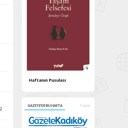
Haftanın Pusulası
Haftanın Pusul
GAZETE'DE BU HAFTA
Tümü
22