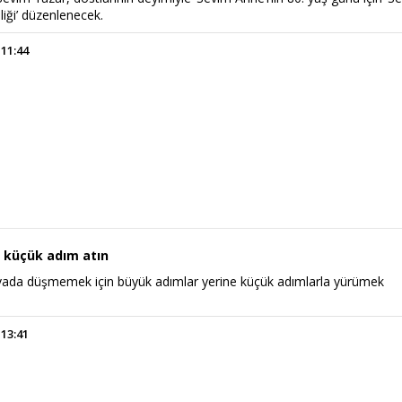
liği’ düzenlenecek.
 11:44
 küçük adım atın
avada düşmemek için büyük adımlar yerine küçük adımlarla yürümek
 13:41