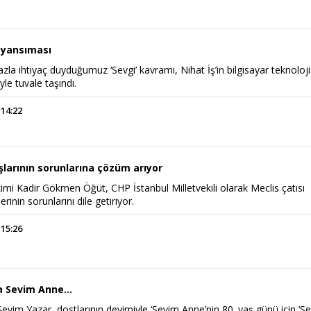
e yansıması
a ihtiyaç duyduğumuz ‘Sevgi’ kavramı, Nihat İş’in bilgisayar teknoloji
iyle tuvale taşındı.
 14:22
larının sorunlarına çözüm arıyor
imi Kadir Gökmen Öğüt, CHP İstanbul Milletvekili olarak Meclis çatısı
erinin sorunlarını dile getiriyor.
 15:26
ra Sevim Anne...
evim Yazar, dostlarının deyimiyle ‘Sevim Anne’nin 80. yaş günü için ‘Se