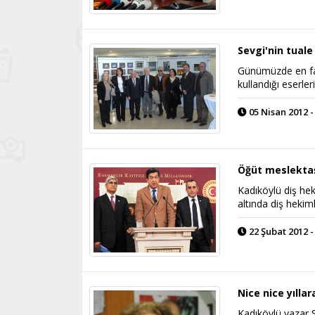
Sevgi'nin tual
Günümüzde en fazl
kullandığı eserler
05 Nisan 2012 -
Öğüt meslektaş
Kadıköylü diş hek
altında diş hekiml
22 Şubat 2012 -
Nice nice yılla
Kadıköylü yazar S