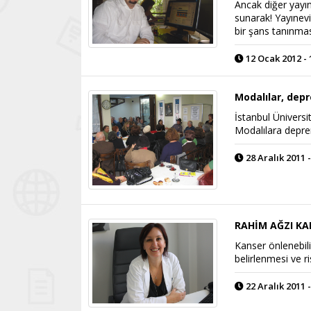
Ancak diğer yayın
sunarak! Yayınevi
bir şans tanınmas
12 Ocak 2012 - 
Modalılar, dep
İstanbul Üniversi
Modalılara depreml
28 Aralık 2011 -
RAHİM AĞZI KA
Kanser önlenebili
belirlenmesi ve r
22 Aralık 2011 -