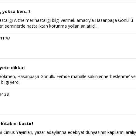
 yoksa ben...?
astalığı Alzheimer hastalığı bilgi vermek amacıyla Hasanpaşa Gönüllü
n seminerde hastalıktan korunma yolları anlatıldı...
 11:43
yete dikkat
Gökmen, Hasanpaşa Gönüllü Evi’nde mahalle sakinlerine ‘beslenme’ ve
bilgi verdi.
14:38
 kitabını bastır!
i Cinius Yayınları, yazar adaylarına edebiyat dünyasının kapılarını aralıy