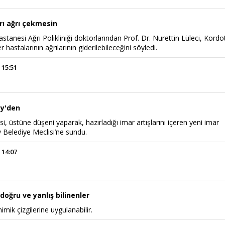
rı ağrı çekmesin
anesi Ağrı Polikliniği doktorlarından Prof. Dr. Nurettin Lüleci, Kord
hastalarının ağrılarının giderilebileceğini söyledi.
 15:51
öy'den
i, üstüne düşeni yaparak, hazırladığı imar artışlarını içeren yeni imar
y Belediye Meclisi’ne sundu.
 14:07
i doğru ve yanlış bilinenler
ik çizgilerine uygulanabilir.