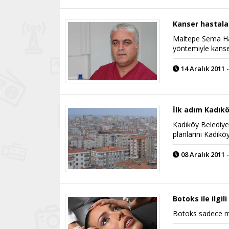
Kanser hastala
Maltepe Sema Hast
yöntemiyle kanser 
14 Aralık 2011 -
İlk adım Kadık
Kadıköy Belediyes
planlarını Kadıkö
08 Aralık 2011 -
Botoks ile ilgil
Botoks sadece mim