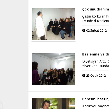
Çok unutkanım,
Çağın korkulan h
Evi’nde düzenlene
02 Şubat 2012 -
Beslenme ve di
Diyetisyen Arzu 
‘diyet’ konusunda 
25 Ocak 2012 - 
Parasını bastır,
Kadıköylü yayınev