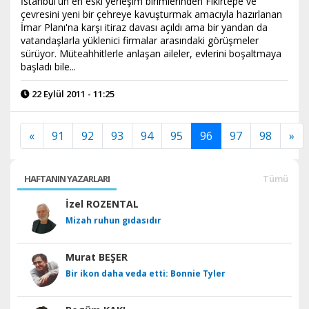
İstanbul'un en eski yerleşim birimlerinden Fikirtepe ve
çevresini yeni bir çehreye kavuşturmak amacıyla hazırlanan
İmar Planı'na karşı itiraz davası açıldı ama bir yandan da
vatandaşlarla yüklenici firmalar arasındaki görüşmeler
sürüyor. Müteahhitlerle anlaşan aileler, evlerini boşaltmaya
başladı bile...
22 Eylül 2011 - 11:25
«
91
92
93
94
95
96
97
98
»
HAFTANIN YAZARLARI
Tümü
İzel ROZENTAL
Mizah ruhun gıdasıdır
Murat BEŞER
Bir ikon daha veda etti: Bonnie Tyler