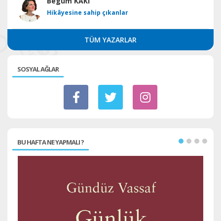
Begüm KAKI
Hikâyesine sahip çıkanlar
TÜM YAZARLAR
SOSYAL AĞLAR
BU HAFTA NE YAPMALI ?