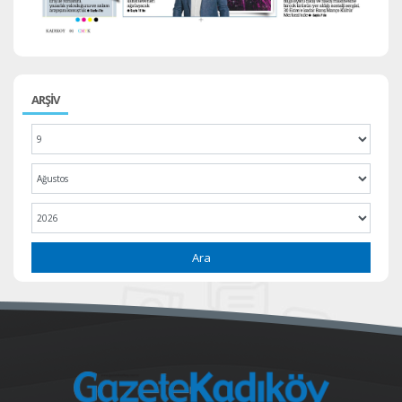
ARŞİV
Ara