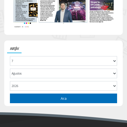
ARŞİV
Ara