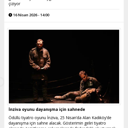
çiziyor
16 Nisan 2026 - 14:00
İnziva oyunu dayanışma için sahnede
Ödüllü tiyatro oyunu İnziva, 25 Nisan’da Alan Kadıköy’de
dayanışma için sahne alacak. Gösterimin geliri tiyatro