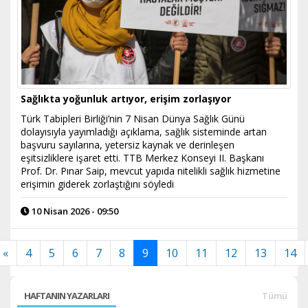
Sağlıkta yoğunluk artıyor, erişim zorlaşıyor
Türk Tabipleri Birliği’nin 7 Nisan Dünya Sağlık Günü
dolayısıyla yayımladığı açıklama, sağlık sisteminde artan
başvuru sayılarına, yetersiz kaynak ve derinleşen
eşitsizliklere işaret etti. TTB Merkez Konseyi II. Başkanı
Prof. Dr. Pınar Saip, mevcut yapıda nitelikli sağlık hizmetine
erişimin giderek zorlaştığını söyledi
10 Nisan 2026 - 09:50
«
4
5
6
7
8
9
10
11
12
13
14
HAFTANIN YAZARLARI
Tümü