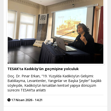
TESAK’ta Kadıköy’ün geçmişine yolculuk
Doç. Dr. Pınar Erkan, “19. Yüzyılda Kadıköy’ün Gelişimi:
Batılılaşma, Levantenler, Yangınlar ve Başka Şeyler” başlıklı
söyleşide, Kadıköy’ün kırsaldan kentsel yapıya dönüşüm
sürecini TESAK’ta anlattı
17 Nisan 2026 - 14:21