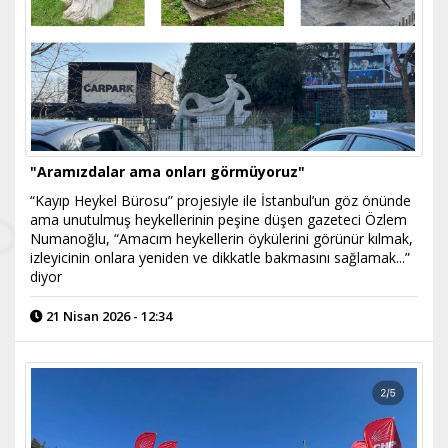
"Aramızdalar ama onları görmüyoruz"
“Kayıp Heykel Bürosu” projesiyle ile İstanbul’un göz önünde
ama unutulmuş heykellerinin peşine düşen gazeteci Özlem
Numanoğlu, “Amacım heykellerin öykülerini görünür kılmak,
izleyicinin onlara yeniden ve dikkatle bakmasını sağlamak...”
diyor
21 Nisan 2026 - 12:34