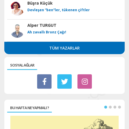
Büşra Küçük
Devleşen “ben”ler, tükenen çiftler
Alper TURGUT
Ah zavallı Bronz Çağı!
TÜM YAZARLAR
SOSYAL AĞLAR
BU HAFTA NE YAPMALI ?