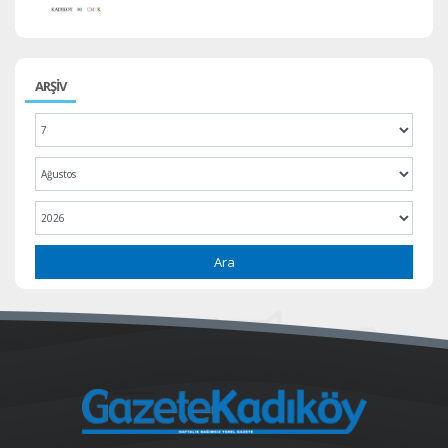
ARŞİV
Ara