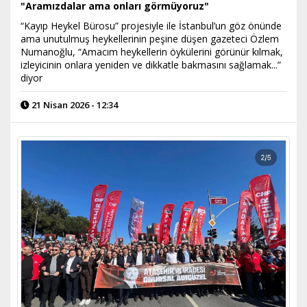
"Aramızdalar ama onları görmüyoruz"
“Kayıp Heykel Bürosu” projesiyle ile İstanbul’un göz önünde
ama unutulmuş heykellerinin peşine düşen gazeteci Özlem
Numanoğlu, “Amacım heykellerin öykülerini görünür kılmak,
izleyicinin onlara yeniden ve dikkatle bakmasını sağlamak...”
diyor
21 Nisan 2026 - 12:34