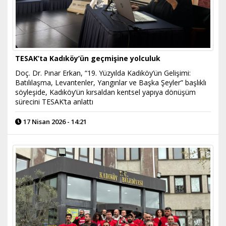
TESAK’ta Kadıköy’ün geçmişine yolculuk
Doç. Dr. Pınar Erkan, “19. Yüzyılda Kadıköy’ün Gelişimi:
Batılılaşma, Levantenler, Yangınlar ve Başka Şeyler” başlıklı
söyleşide, Kadıköy’ün kırsaldan kentsel yapıya dönüşüm
sürecini TESAK’ta anlattı
17 Nisan 2026 - 14:21