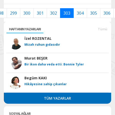
98
299
300
301
302
303
304
305
306
HAFTANIN YAZARLARI
Tümü
İzel ROZENTAL
Mizah ruhun gıdasıdır
Murat BEŞER
Bir ikon daha veda etti: Bonnie Tyler
Begüm KAKI
Hikâyesine sahip çıkanlar
TÜM YAZARLAR
SOSYAL AĞLAR