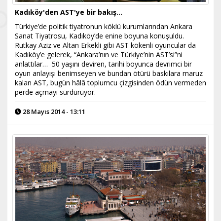
Kadıköy'den AST'ye bir bakış…
Türkiye’de politik tiyatronun köklü kurumlarından Ankara
Sanat Tiyatrosu, Kadıköy’de enine boyuna konuşuldu.
Rutkay Aziz ve Altan Erkekli gibi AST kökenli oyuncular da
Kadıköy’e gelerek, “Ankara’nın ve Türkiye’nin AST’si”ni
anlattılar… 50 yaşını deviren, tarihi boyunca devrimci bir
oyun anlayışı benimseyen ve bundan ötürü baskılara maruz
kalan AST, bugün hâlâ toplumcu çizgisinden ödün vermeden
perde açmayı sürdürüyor.
28 Mayıs 2014 - 13:11