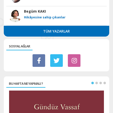
Begüm KAKI
Hikâyesine sahip çıkanlar
TÜM YAZARLAR
SOSYAL AĞLAR
BU HAFTA NE YAPMALI ?