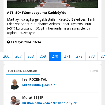
AST '50+1'Sempozyumu Kadıköy'de
Mart ayında açılışı gerçekleştirilen Kadıköy Belediyesi Tarih
Edebiyat Sanat KütüphanesiAnkara Sanat Tiyatrosu'nun
(AST) kuruluşunun 50. yılını tamamlaması vesilesiyle, bir
toplantı düzenliyor.
14 Mayıs 2014 - 16:34
266
267
268
269
270
271
272
273
27
HAFTANIN YAZARLARI
Tümü
İzel ROZENTAL
Mizah ruhun gıdasıdır
Murat BEŞER
Bir ikon daha veda etti: Bonnie Tyler