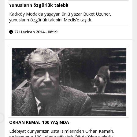
Yunusların özgürlük talebi!
Kadıköy Moda’da yaşayan ünlü yazar Buket Uzuner,
yunusların özgürlük talebini Meclis’e taşıdı.
27 Haziran 2014 - 08:19
ORHAN KEMAL 100 YAŞINDA
Edebiyat dünyamızın usta isimlerinden Orhan Kemal’i,
doğumunun 100. yılında oğlu Işık Öğütçü’den dinledik...