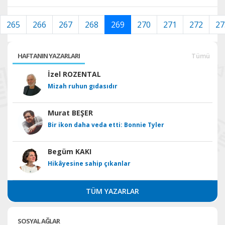
265
266
267
268
269
270
271
272
27
HAFTANIN YAZARLARI
Tümü
İzel ROZENTAL
Mizah ruhun gıdasıdır
Murat BEŞER
Bir ikon daha veda etti: Bonnie Tyler
Begüm KAKI
Hikâyesine sahip çıkanlar
TÜM YAZARLAR
SOSYAL AĞLAR