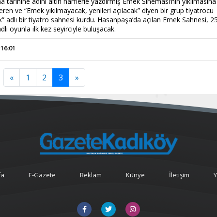
a tarihine adını altın harflerle yazdırmış Emek Sineması’nın yıkılmasına
ren ve “Emek yıkılmayacak, yenileri açılacak” diyen bir grup tiyatrocu
” adlı bir tiyatro sahnesi kurdu. Hasanpaşa’da açılan Emek Sahnesi, 2
dlı oyunla ilk kez seyirciyle buluşacak.
 16:01
«
1
2
3
»
fa
E-Gazete
Reklam
Künye
İletişim
Y