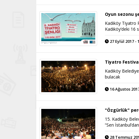
Oyun sezonu şen
Kadıköy Tiyatro P
Kadıköy’deki 16
27 Eylül 2017 - 
Tiyatro Festiv
Kadıköy Belediye
bulacak
16 Ağustos 2017
"Özgürlük" per
15. Kadıköy Bele
“Sen İstanbul’dan
28 Temmuz 2017