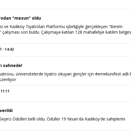
rodan "mezun" oldu
i ve Kadıköy Tiyatroları Platformu işbirliğiyle gerçekleşen “Benim
çalışması son buldu. Çalışmaya katılan 128 mahalleliye katılım belges
 - 14:42
ı sahnede!
trosu, üniversitelerde tiyatro okuyan gençler için #emekunifest adlı b
Haftanın Sinevizyonu
Haftanın Pusulası
düzenliyor
 11:11
verildi
Seyirci Ödülleri belli oldu. Ödüller 19 Nisan'da Kadıköy'de sahiplerini