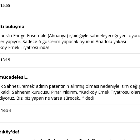
 15:55
ltı buluşma
ns’ın Fringe Ensemble (Almanya) işbirliğiyle sahneleyeceği yeni oyun
yer yapıyor. Sadece 6 gösterim yapacak oyunun Anadolu yakası
ıköy Emek Tiyatrosu’nda!
 13:19
mücadelesi…
 Sahnesi, ‘emek’ adının patentinin alınmış olması nedeniyle isim değişi
aldı. Sahnenin kurucusu Pınar Yıldırım, “Kadıköy Emek Tiyatrosu olar
diyoruz. Bizi biz yapan ne varsa sürecek…” dedi
 16:54
dıköy'de!