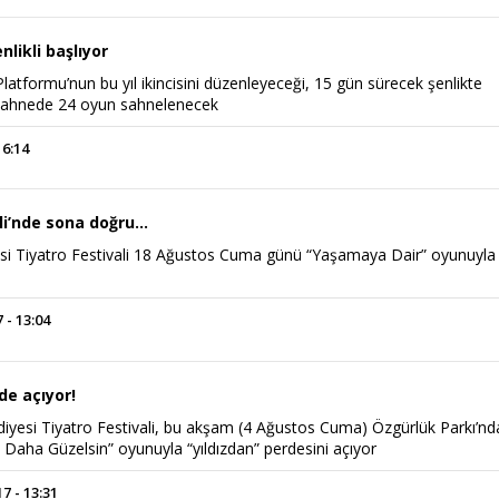
likli başlıyor
latformu’nun bu yıl ikincisini düzenleyeceği, 15 gün sürecek şenlikte
 sahnede 24 oyun sahnelenecek
16:14
ali’nde sona doğru…
si Tiyatro Festivali 18 Ağustos Cuma günü “Yaşamaya Dair” oyunuyla
 - 13:04
de açıyor!
diyesi Tiyatro Festivali, bu akşam (4 Ağustos Cuma) Özgürlük Parkı’nd
 Daha Güzelsin” oyunuyla “yıldızdan” perdesini açıyor
 - 13:31