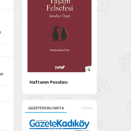
i
ir
Haftanın Pusulası
Haftanın Pusul
GAZETE'DE BU HAFTA
Tümü