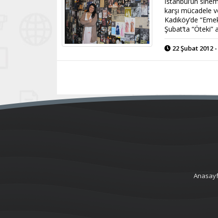
İstanbul’un sinem
karşı mücadele ve
Kadıköy’de “Emek
Şubat’ta “Öteki” a
22 Şubat 2012 -
Anasay