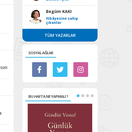
Begüm KAKI
Hikâyesine sahip
çıkanlar
TÜM YAZARLAR
SOSYAL AĞLAR
 son
BU HAFTA NE YAPMALI ?
a