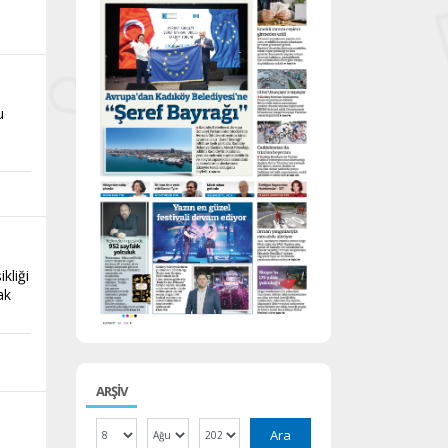
u
kliği
ak
ARŞİV
Ara