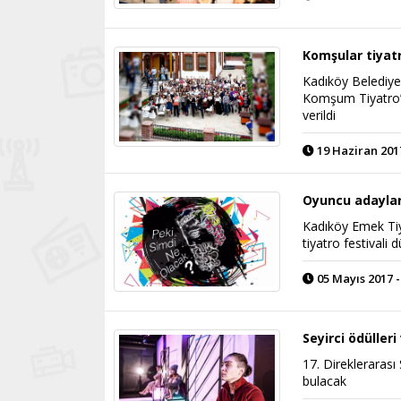
Komşular tiyat
Kadıköy Belediyes
Komşum Tiyatro” 
verildi
19 Haziran 2017
Oyuncu adaylar
Kadıköy Emek Tiya
tiyatro festivali 
05 Mayıs 2017 -
Seyirci ödülleri 
17. Direklerarası 
bulacak