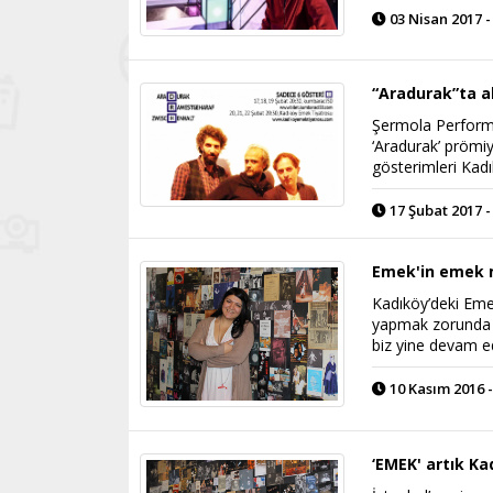
03 Nisan 2017 -
“Aradurak”ta a
Şermola Performa
‘Aradurak’ prömi
gösterimleri Kad
17 Şubat 2017 -
Emek'in emek 
Kadıköy’deki Emek
yapmak zorunda k
biz yine devam e
10 Kasım 2016 -
‘EMEK' artık Ka