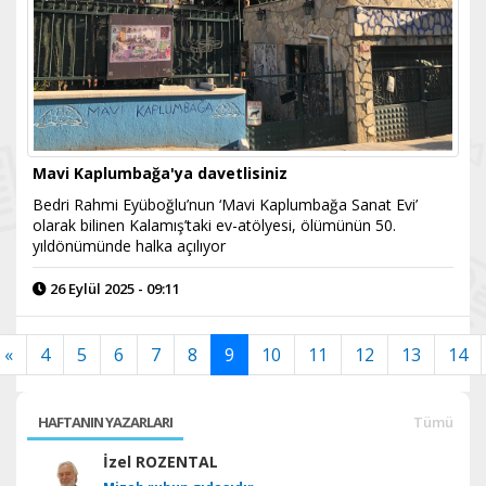
Mavi Kaplumbağa'ya davetlisiniz
Bedri Rahmi Eyüboğlu’nun ‘Mavi Kaplumbağa Sanat Evi’
olarak bilinen Kalamış’taki ev-atölyesi, ölümünün 50.
yıldönümünde halka açılıyor
26 Eylül 2025 - 09:11
«
4
5
6
7
8
9
10
11
12
13
14
HAFTANIN YAZARLARI
Tümü
İzel ROZENTAL