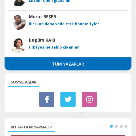
Mizah ruhun gıdasıdır
Murat BEŞER
Bir ikon daha veda etti: Bonnie Tyler
Begüm KAKI
Hikâyesine sahip çıkanlar
TÜM YAZARLAR
SOSYAL AĞLAR
BU HAFTA NE YAPMALI ?