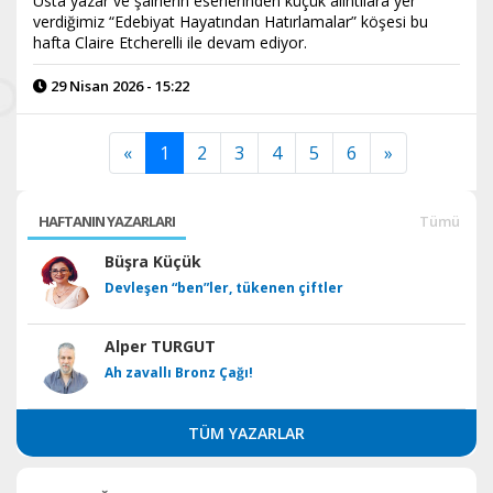
Usta yazar ve şairlerin eserlerinden küçük alıntılara yer
verdiğimiz “Edebiyat Hayatından Hatırlamalar” köşesi bu
hafta Claire Etcherelli ile devam ediyor.
29 Nisan 2026 - 15:22
«
1
2
3
4
5
6
»
HAFTANIN YAZARLARI
Tümü
Büşra Küçük
Devleşen “ben”ler, tükenen çiftler
Alper TURGUT
Ah zavallı Bronz Çağı!
TÜM YAZARLAR