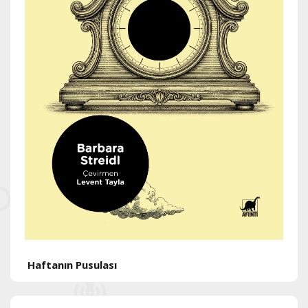
H
Haftanın Pusulası