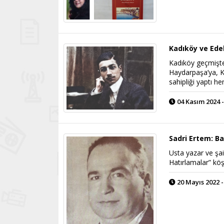
Kadıköy ve Ede
Kadıköy geçmişte
Haydarpaşa’ya, K
sahipliği yaptı h
04 Kasım 2024 -
Sadri Ertem: Bac
Usta yazar ve şai
Hatırlamalar” kö
20 Mayıs 2022 -