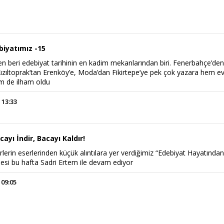
biyatımız -15
n beri edebiyat tarihinin en kadim mekanlarından biri. Fenerbahçe’de
ızıltoprak’tan Erenköy’e, Moda’dan Fikirtepe’ye pek çok yazara hem e
em de ilham oldu
 13:33
ayı İndir, Bacayı Kaldır!
rlerin eserlerinden küçük alıntılara yer verdiğimiz “Edebiyat Hayatında
şesi bu hafta Sadri Ertem ile devam ediyor
 09:05