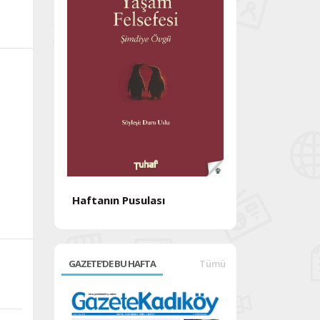
Haftanın Pusulası
Haftanın Pusul
GAZETE'DE BU HAFTA
Tümü