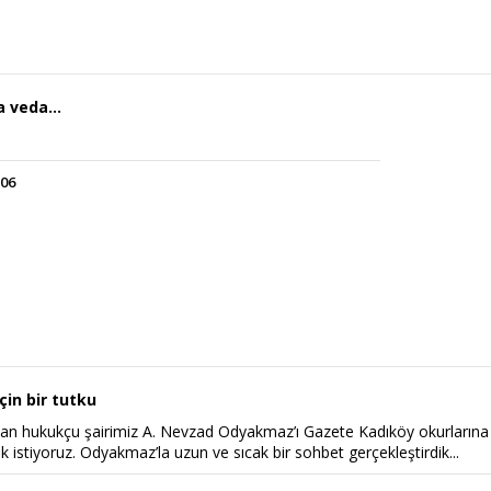
a veda…
:06
Haftanın Sinevizyonu
Haftanın Pusulası
çin bir tutku
an hukukçu şairimiz A. Nevzad Odyakmaz’ı Gazete Kadıköy okurlarına
 istiyoruz. Odyakmaz’la uzun ve sıcak bir sohbet gerçekleştirdik...