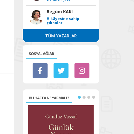
Begüm KAKI
Hikâyesine sahip
çıkanlar
TÜM YAZARLAR
n
v
SOSYAL AĞLAR
n
BU HAFTA NE YAPMALI ?