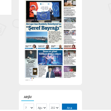
ARŞİV
Ara