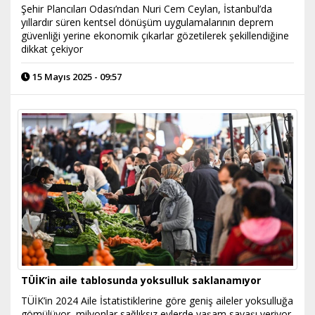
Şehir Plancıları Odası’ndan Nuri Cem Ceylan, İstanbul’da
yıllardır süren kentsel dönüşüm uygulamalarının deprem
güvenliği yerine ekonomik çıkarlar gözetilerek şekillendiğine
dikkat çekiyor
15 Mayıs 2025 - 09:57
TÜİK’in aile tablosunda yoksulluk saklanamıyor
TÜİK’in 2024 Aile İstatistiklerine göre geniş aileler yoksulluğa
gömülüyor, milyonlar sağlıksız evlerde yaşam savaşı veriyor