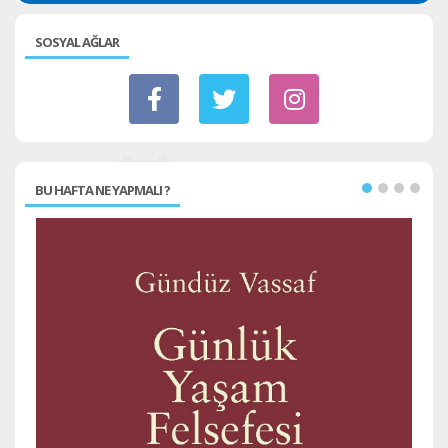
SOSYAL AĞLAR
BU HAFTA NE YAPMALI ?