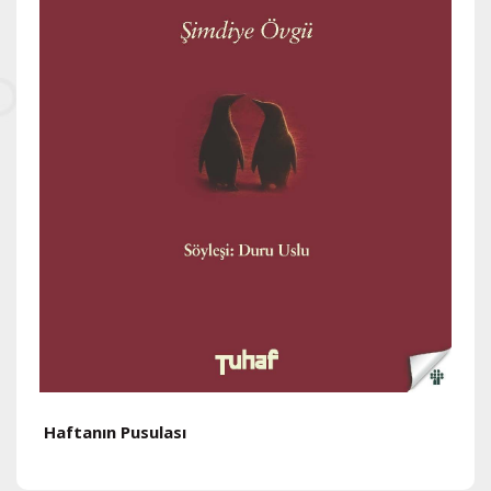
Haftanın Pusulası
H