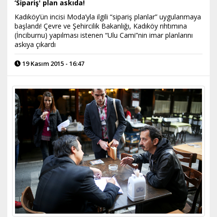
‘Sipariş' plan askıda!
Kadıköy’ün incisi Moda’yla ilgili “sipariş planlar” uygulanmaya
başlandı! Çevre ve Şehircilik Bakanlığı, Kadıköy rıhtımına
(İnciburnu) yapılması istenen “Ulu Cami”nin imar planlarını
askıya çıkardı
19 Kasım 2015 - 16:47