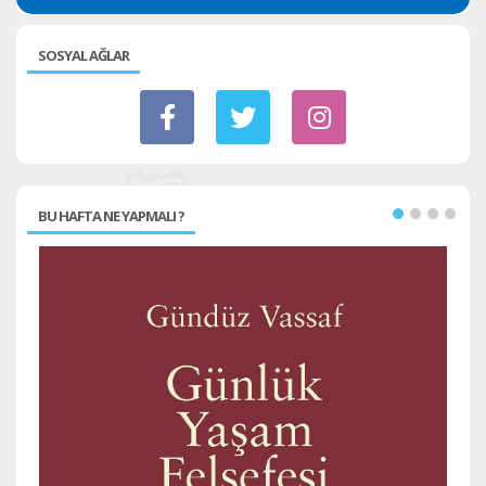
SOSYAL AĞLAR
BU HAFTA NE YAPMALI ?