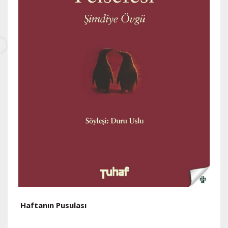
Haftanın Pusulası
H