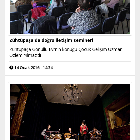
Zühtüpaşa'da doğru iletişim semineri
Zühtüpaşa Gönüllü Evi’nin konuğu Çocuk Gelişim Uzmanı
Özlem Yılmaz’dı
14 Ocak 2016 - 14:34