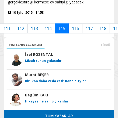
gerçekleştirdiği kermese ev sahipliği yapacak
10 Eylül 2015 - 14:53
111
112
113
114
115
116
117
118
11
HAFTANIN YAZARLARI
Tümü
İzel ROZENTAL
Mizah ruhun gıdasıdır
Murat BEŞER
Bir ikon daha veda etti: Bonnie Tyler
Begüm KAKI
Hikâyesine sahip çıkanlar
TÜM YAZARLAR