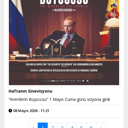
Haftanın Sinevizyonu
“Kremlin’in Büyücüsü” 1 Mayıs Cuma günü vizyona girdi
08 Mayıs 2026 - 11:21
«
1
2
3
4
5
6
»