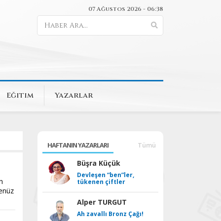
07 Ağustos 2026 - 06:38
Eğitim
Yazarlar
HAFTANIN YAZARLARI
Tümü
Büşra Küçük
Devleşen “ben”ler,
n
tükenen çiftler
henüz
Alper TURGUT
Ah zavallı Bronz Çağı!