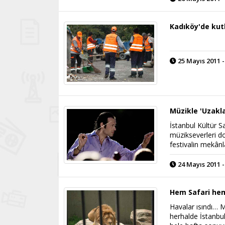
Kadıköy'de kut
25 Mayıs 2011 -
Müzikle 'Uzakla
İstanbul Kültür S
müzikseverleri do
festivalin mekânl
24 Mayıs 2011 -
Hem Safari hem
Havalar ısındı… 
herhalde İstanbu