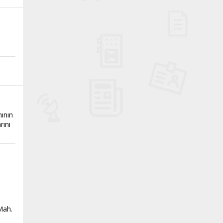
nının
rını
Mah.