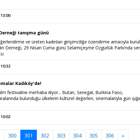
 13:00
Derneği tanışma günü
ğerlendirme ve üreten kadınları girişimciliğe özendirme amacıyla kur
dın Derneği, 29 Nisan Cuma günü Selamiçeşme Özgürlük Parkı’nda se
tu.
 10:32
emalar Kadıköy'de!
 film festivaline merhaba diyor... Butan, Senegal, Burkina Faso,
ralarında bulunduğu ülkelerin kültürel değerleri, sinemalarıyla gün ışığ
 10:02
9
300
301
302
303
304
305
306
»