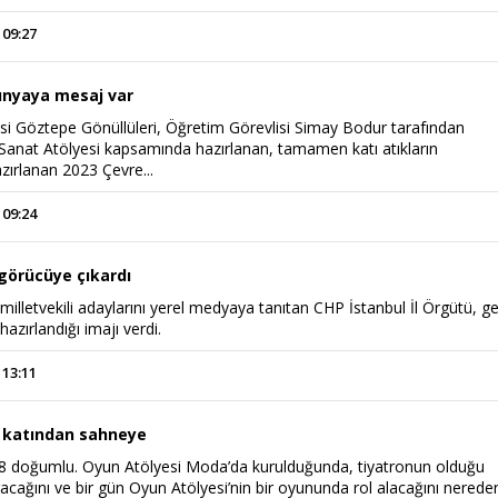
 09:27
ünyaya mesaj var
si Göztepe Gönüllüleri, Öğretim Görevlisi Simay Bodur tarafından
Sanat Atölyesi kapsamında hazırlanan, tamamen katı atıkların
azırlanan 2023 Çevre...
 09:24
 görücüye çıkardı
 milletvekili adaylarını yerel medyaya tanıtan CHP İstanbul İl Örgütü, g
azırlandığı imajı verdi.
 13:11
 katından sahneye
8 doğumlu. Oyun Atölyesi Moda’da kurulduğunda, tiyatronun olduğu
cağını ve bir gün Oyun Atölyesi’nin bir oyununda rol alacağını nerede