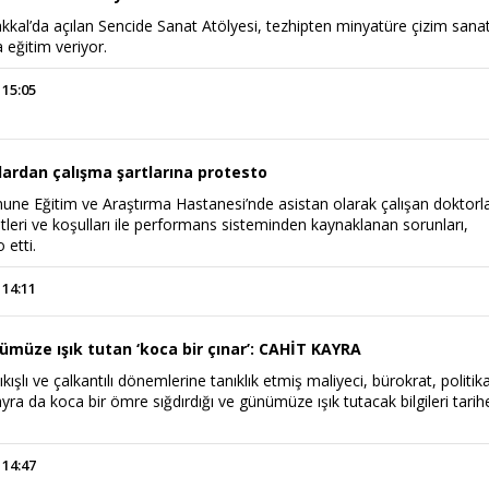
kal’da açılan Sencide Sanat Atölyesi, tezhipten minyatüre çizim sanat
da eğitim veriyor.
 15:05
lardan çalışma şartlarına protesto
e Eğitim ve Araştırma Hastanesi’nde asistan olarak çalışan doktorla
leri ve koşulları ile performans sisteminden kaynaklanan sorunları,
 etti.
 14:11
müze ışık tutan ‘koca bir çınar’: CAHİT KAYRA
 çıkışlı ve çalkantılı dönemlerine tanıklık etmiş maliyeci, bürokrat, politik
yra da koca bir ömre sığdırdığı ve günümüze ışık tutacak bilgileri tarih
 14:47