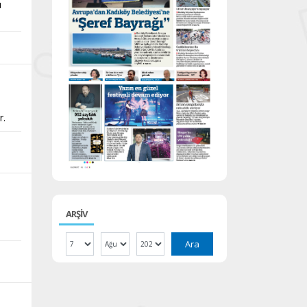
ı
r.
ARŞİV
Ara