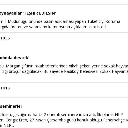
e oynayanlar ‘TEŞHİR EDİLSİN'
ım İl Müdürlüğü önünde basın açıklaması yapan Tüketiciyi Koruma
z gıda üreten ve satanların kamuoyuna açıklanmasını istedi.
 10:56
tadında destek'
aul Morgan çiftinin nikah törenlerinde nikah şekeri yerine sokak hayva
aldığı broşür dağıtılacak. Bu sayede Kadıköy Belediyesi Sokak Hayvanla
 14:18
seminerler
üleri, geçtiğimiz hafta 2 önemli seminere imza attı. İlk olarak NLP
ni Cengiz Eren, 27 Nisan Çarşamba günü konuk olduğu Fenerbahçe 
ir NLP...