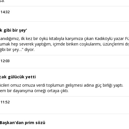
sa.
 14:32
 gibi bir şey'
 tanıdığımız, ilk kez bir öykü kitabıyla karşımıza çıkan Kadıköylü yazar 
okumak hep severek yaptığım, içimde biriken coşkularımı, üzünçlerimi dı
ibi bir şey…” diyor.
Power Ballad / Ha
Haftanın Pusulası
Şarkısı
 12:03
ıcak gülücük yetti
cileri omuz omuza verdi toplumun gelişmesi adına güç birliği yaptı.
 bir dayanışma örneği ortaya çıktı.
 11:52
 Başkan'dan prim sözü