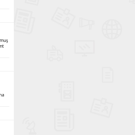
ulmuş
mt
ına