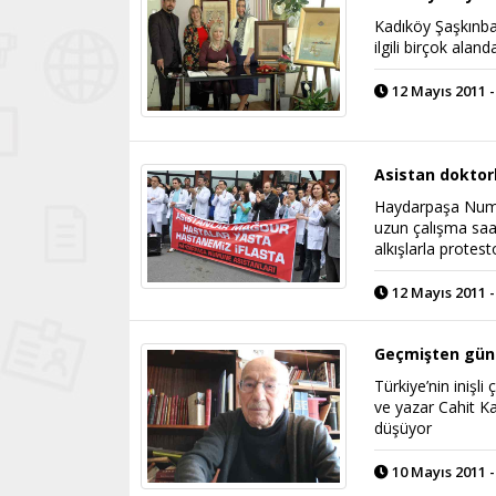
Kadıköy Şaşkınbak
ilgili birçok alan
12 Mayıs 2011 -
Asistan doktor
Haydarpaşa Numun
uzun çalışma saat
alkışlarla protesto
12 Mayıs 2011 -
Geçmişten günü
Türkiye’nin inişli
ve yazar Cahit Ka
düşüyor
10 Mayıs 2011 -