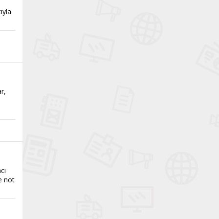
ıyla
r,
acı
e not