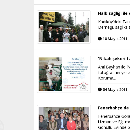
Halk sağlığı il
Kadıköy'deki Tar
Derneği, sağlıksı
10 Mayıs 2011 -
'Nikah şekeri 
Anıl Bayhan ile P
fotoğrafının yer 
Koruma...
04 Mayıs 2011 -
Fenerbahçe'de 
Fenerbahçe Gönüll
Uzman ve Eğitme
Gönüllü Evi'nde b