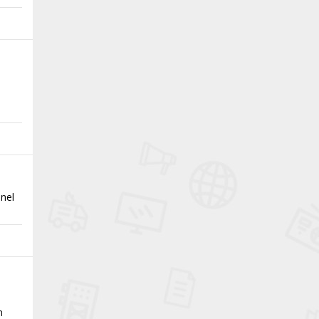
enel
n