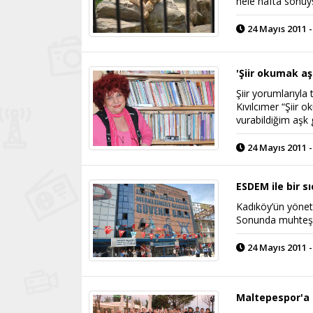
hele hafta sonuy
24 Mayıs 2011 -
'Şiir okumak aşk
Şiir yorumlarıyla
Kıvılcımer “Şiir 
vurabildiğim aşk g
24 Mayıs 2011 -
ESDEM ile bir s
Kadıköy’ün yöneti
Sonunda muhteşem
24 Mayıs 2011 -
Maltepespor'a