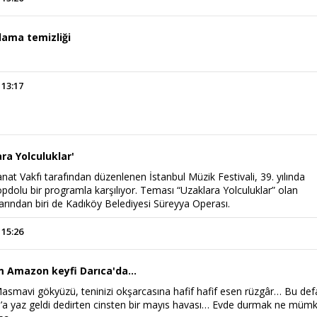
lama temizliği
 13:17
ra Yolculuklar'
anat Vakfı tarafından düzenlenen İstanbul Müzik Festivali, 39. yılında
pdolu bir programla karşılıyor. Teması “Uzaklara Yolculuklar” olan
arından biri de Kadıköy Belediyesi Süreyya Operası.
 15:26
 Amazon keyfi Darıca'da...
Masmavi gökyüzü, teninizi okşarcasına hafif hafif esen rüzgâr… Bu def
l’a yaz geldi dedirten cinsten bir mayıs havası… Evde durmak ne müm