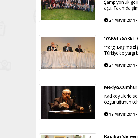
Şampiyonluk geli
açtı. Takımda şi
24 Mayıs 2011 -
'YARGI ESARET
“Yargı Bağımsızl
Türkiye’de yargı 
24 Mayıs 2011 -
Medya,Cumhuriy
Kadıköylülerle s
özgürlüğünün teh
12 Mayıs 2011 -
Kadıköy'de yeni