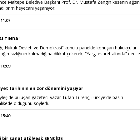
nce Maltepe Belediye Başkanı Prof. Dr. Mustafa Zengin kesenin ağzın
mdi prim heyecanı yaşanıyor.
 11:07
 ALTINDA'
ığı, Hukuk Devleti ve Demokrasi” konulu panelde konuşan hukukçular,
bağımsızlığının kalmadığına dikkat çekerek, “Yargı esaret altında” dedile
 10:09
et tarihinin en zor dönemini yaşıyor
öyleşide buluşan gazeteci-yazar Tufan Türenç,Türkiye'de basın
likede olduğunu söyledi.
 15:40
 bir sanat atölyesi: SENCİDE