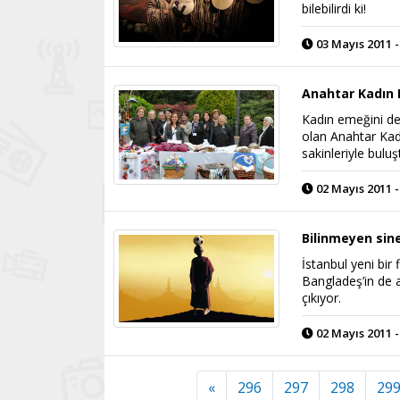
bilebilirdi ki!
03 Mayıs 2011 -
Anahtar Kadın 
Kadın emeğini de
olan Anahtar Ka
sakinleriyle buluş
02 Mayıs 2011 -
Bilinmeyen sin
İstanbul yeni bir
Bangladeş’in de a
çıkıyor.
02 Mayıs 2011 -
«
296
297
298
29