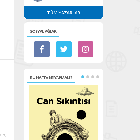
TÜM YAZARLAR
SOSYAL AĞLAR
BU HAFTA NE YAPMALI ?
a
kün,